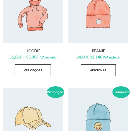
HOODIE
BEANIE
51,66
€
–
55,35
€
24,60
€
22,14
€
IVA incluido
IVA incluido
VER OPÇÕES
ADICIONAR
Promoção!
Promoção!