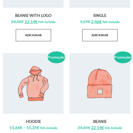
BEANIE WITH LOGO
SINGLE
24,60
€
22,14
€
3,69
€
2,46
€
IVA incluido
IVA incluido
ADICIONAR
ADICIONAR
Promoção!
Promoção!
HOODIE
BEANIE
51,66
€
–
55,35
€
24,60
€
22,14
€
IVA incluido
IVA incluido