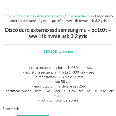
Início
/
Informática
/
Armazenamento
/
Discos externos
/ Disco duro
externo ssd samsung mu – pc1t0t – ww 1tb nvme usb 3.2 gris
Disco duro externo ssd samsung mu – pc1t0t –
ww 1tb nvme usb 3.2 gris
190,50
€
IVA incluido
– lectura secuencial : hasta 1 -050 mb – seg
– escritura secuencial: hasta 1 -000 mb – seg
– dimensiónes: 85 x 57 x 8.0mm
– peso: 58 g
– encriptación: hardware aes 256
– certificación: ce – bsmi – kc – vcci – c – tick – fcc – ic – ul – tuv – cb
– eac
– rohs compliance: rohs2
5 em stock