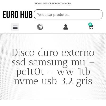
HOME
LOJA
SOBRE NÓS
CONTACTO
0
Disco duro externo
ssd samsung mu –
pc1t0t – ww 1tb
nvme usb 3.2 gris