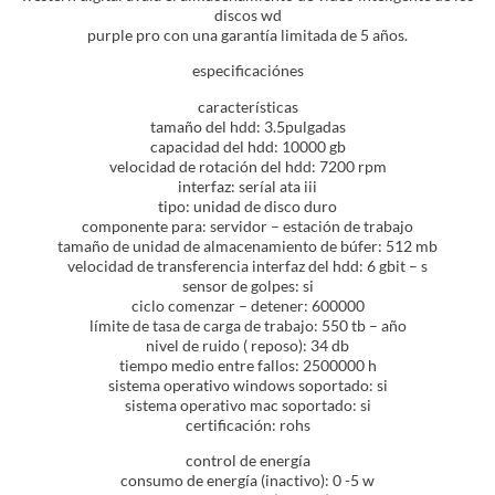
discos wd
purple pro con una garantía limitada de 5 años.
especificaciónes
características
tamaño del hdd: 3.5pulgadas
capacidad del hdd: 10000 gb
velocidad de rotación del hdd: 7200 rpm
interfaz: seríal ata iii
tipo: unidad de disco duro
componente para: servidor – estación de trabajo
tamaño de unidad de almacenamiento de búfer: 512 mb
velocidad de transferencia interfaz del hdd: 6 gbit – s
sensor de golpes: si
ciclo comenzar – detener: 600000
límite de tasa de carga de trabajo: 550 tb – año
nivel de ruido ( reposo): 34 db
tiempo medio entre fallos: 2500000 h
sistema operativo windows soportado: si
sistema operativo mac soportado: si
certificación: rohs
control de energía
consumo de energía (inactivo): 0 -5 w