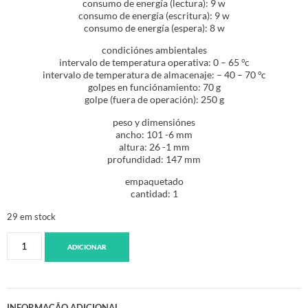
consumo de energía (lectura): 9 w
consumo de energía (escritura): 9 w
consumo de energía (espera): 8 w
condiciónes ambientales
intervalo de temperatura operativa: 0 – 65 °c
intervalo de temperatura de almacenaje: – 40 – 70 °c
golpes en funciónamiento: 70 g
golpe (fuera de operación): 250 g
peso y dimensiónes
ancho: 101 -6 mm
altura: 26 -1 mm
profundidad: 147 mm
empaquetado
cantidad: 1
29 em stock
ADICIONAR
INFORMAÇÃO ADICIONAL