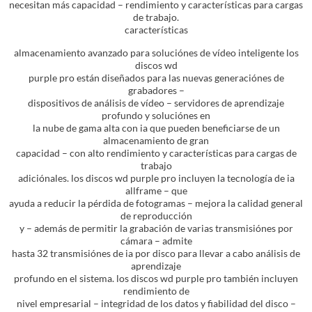
necesitan más capacidad – rendimiento y características para cargas
de trabajo.
características
almacenamiento avanzado para soluciónes de vídeo inteligente los
discos wd
purple pro están diseñados para las nuevas generaciónes de
grabadores –
dispositivos de análisis de vídeo – servidores de aprendizaje
profundo y soluciónes en
la nube de gama alta con ia que pueden beneficiarse de un
almacenamiento de gran
capacidad – con alto rendimiento y características para cargas de
trabajo
adiciónales. los discos wd purple pro incluyen la tecnología de ia
allframe – que
ayuda a reducir la pérdida de fotogramas – mejora la calidad general
de reproducción
y – además de permitir la grabación de varias transmisiónes por
cámara – admite
hasta 32 transmisiónes de ia por disco para llevar a cabo análisis de
aprendizaje
profundo en el sistema. los discos wd purple pro también incluyen
rendimiento de
nivel empresarial – integridad de los datos y fiabilidad del disco –