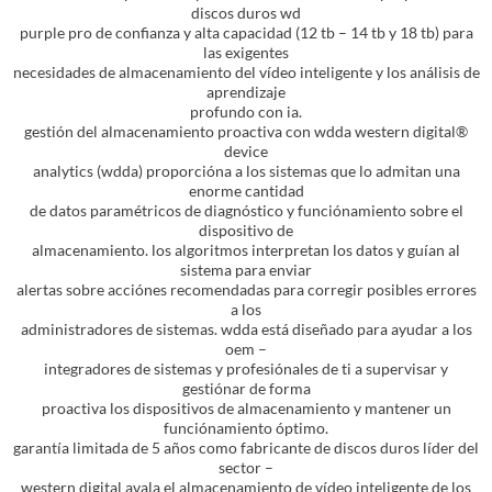
discos duros wd
purple pro de confianza y alta capacidad (12 tb – 14 tb y 18 tb) para
las exigentes
necesidades de almacenamiento del vídeo inteligente y los análisis de
aprendizaje
profundo con ia.
gestión del almacenamiento proactiva con wdda western digital®
device
analytics (wdda) proporcióna a los sistemas que lo admitan una
enorme cantidad
de datos paramétricos de diagnóstico y funciónamiento sobre el
dispositivo de
almacenamiento. los algoritmos interpretan los datos y guían al
sistema para enviar
alertas sobre acciónes recomendadas para corregir posibles errores
a los
administradores de sistemas. wdda está diseñado para ayudar a los
oem –
integradores de sistemas y profesiónales de ti a supervisar y
gestiónar de forma
proactiva los dispositivos de almacenamiento y mantener un
funciónamiento óptimo.
garantía limitada de 5 años como fabricante de discos duros líder del
sector –
western digital avala el almacenamiento de vídeo inteligente de los