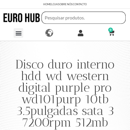
HOME
LOJA
SOBRE NÓS
CONTACTO
0
Disco duro interno
hdd wd western
digital purple pro
wd101purp 10tb
3.5pulgadas sata 3
7200rpm 512mb