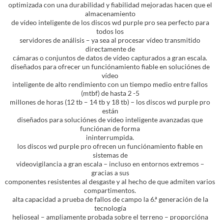
optimizada con una durabilidad y fiabilidad mejoradas hacen que el
almacenamiento
de vídeo inteligente de los discos wd purple pro sea perfecto para
todos los
servidores de análisis – ya sea al procesar vídeo transmitido
directamente de
cámaras o conjuntos de datos de vídeo capturados a gran escala.
diseñados para ofrecer un funciónamiento fiable en soluciónes de
vídeo
inteligente de alto rendimiento con un tiempo medio entre fallos
(mtbf) de hasta 2 -5
millones de horas (12 tb – 14 tb y 18 tb) – los discos wd purple pro
están
diseñados para soluciónes de vídeo inteligente avanzadas que
funciónan de forma
ininterrumpida.
los discos wd purple pro ofrecen un funciónamiento fiable en
sistemas de
videovigilancia a gran escala – incluso en entornos extremos –
gracias a sus
componentes resistentes al desgaste y al hecho de que admiten varios
compartimentos.
alta capacidad a prueba de fallos de campo la 6.ª generación de la
tecnología
helioseal – ampliamente probada sobre el terreno – proporcióna