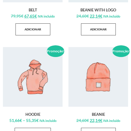
BELT
BEANIE WITH LOGO
79,95
€
67,65
€
24,60
€
22,14
€
IVA incluido
IVA incluido
ADICIONAR
ADICIONAR
Promoção!
Promoção!
HOODIE
BEANIE
51,66
€
–
55,35
€
24,60
€
22,14
€
IVA incluido
IVA incluido