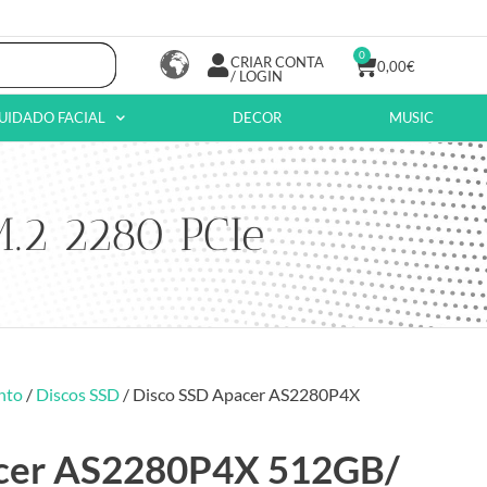
0
CRIAR CONTA
0,00
€
/ LOGIN
UIDADO FACIAL
DECOR
MUSIC
.2 2280 PCIe
nto
/
Discos SSD
/ Disco SSD Apacer AS2280P4X
acer AS2280P4X 512GB/