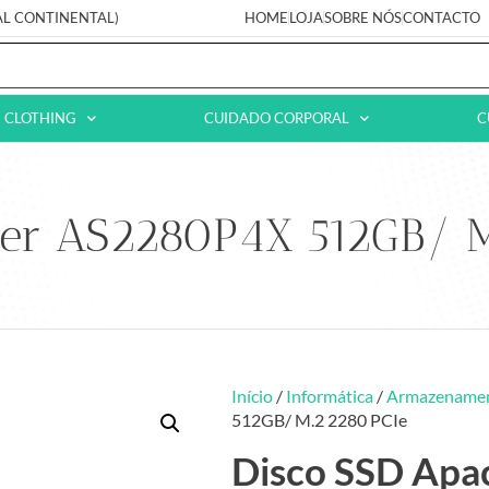
AL CONTINENTAL)
HOME
LOJA
SOBRE NÓS
CONTACTO
CLOTHING
CUIDADO CORPORAL
C
cer AS2280P4X 512GB/ M
Início
/
Informática
/
Armazename
512GB/ M.2 2280 PCIe
Disco SSD Ap