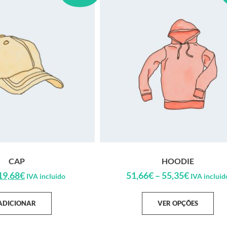
CAP
HOODIE
19,68
€
51,66
€
–
55,35
€
IVA incluido
IVA incluid
ADICIONAR
VER OPÇÕES