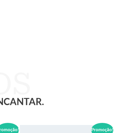
ENCANTAR.
romoção!
Promoção!