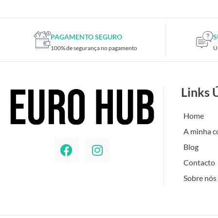
PAGAMENTO SEGURO
S
100% de segurança no pagamento
U
Links 
Home
A minha c
Blog
Contacto
Sobre nós