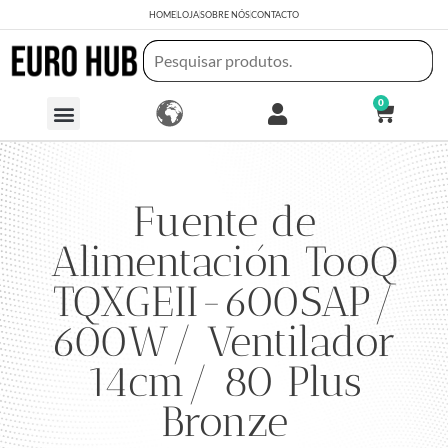
HOME
LOJA
SOBRE NÓS
CONTACTO
0
Fuente de
Alimentación TooQ
TQXGEII-600SAP/
600W/ Ventilador
14cm/ 80 Plus
Bronze