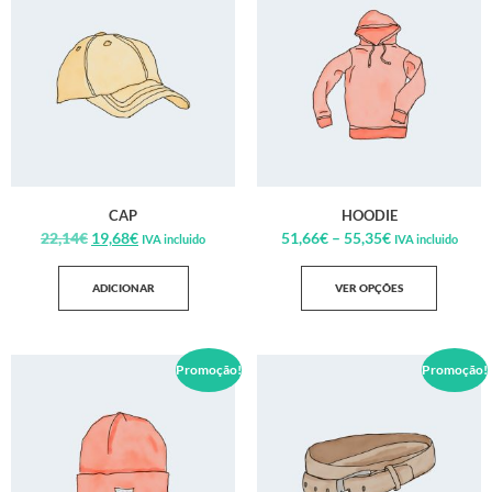
CAP
HOODIE
22,14
€
19,68
€
51,66
€
–
55,35
€
IVA incluido
IVA incluido
ADICIONAR
VER OPÇÕES
Promoção!
Promoção!