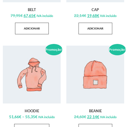
BELT
CAP
79,95
€
67,65
€
22,14
€
19,68
€
IVA incluido
IVA incluido
ADICIONAR
ADICIONAR
Promoção!
Promoção!
HOODIE
BEANIE
51,66
€
–
55,35
€
24,60
€
22,14
€
IVA incluido
IVA incluido