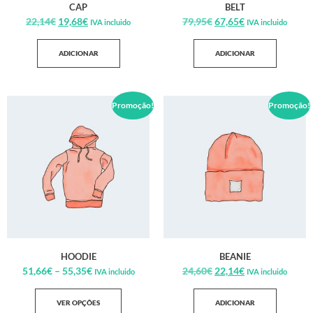
CAP
BELT
22,14
€
19,68
€
79,95
€
67,65
€
IVA incluido
IVA incluido
ADICIONAR
ADICIONAR
Promoção!
Promoção!
HOODIE
BEANIE
51,66
€
–
55,35
€
24,60
€
22,14
€
IVA incluido
IVA incluido
VER OPÇÕES
ADICIONAR