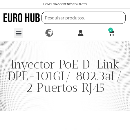
HOME
LOJA
SOBRE NÓS
CONTACTO
0
Inyector PoE D-Link
DPE-101GI/ 802.3af/
2 Puertos RJ45