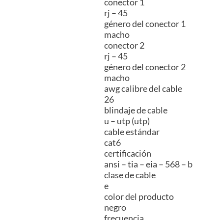
conector 1
rj – 45
género del conector 1
macho
conector 2
rj – 45
género del conector 2
macho
awg calibre del cable
26
blindaje de cable
u – utp (utp)
cable estándar
cat6
certificación
ansi – tia – eia – 568 – b
clase de cable
e
color del producto
negro
frecuencia