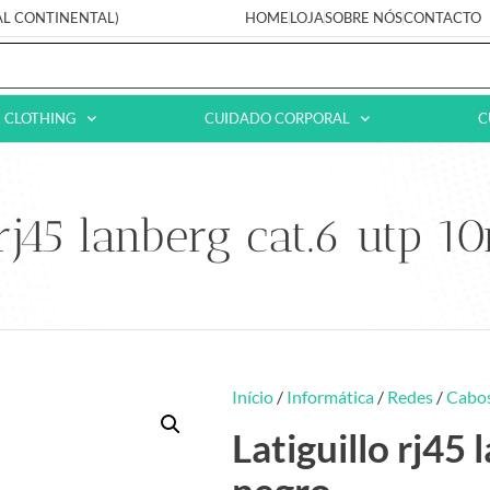
AL CONTINENTAL)
HOME
LOJA
SOBRE NÓS
CONTACTO
CLOTHING
CUIDADO CORPORAL
C
 rj45 lanberg cat.6 utp 
Início
/
Informática
/
Redes
/
Cabos
Latiguillo rj45