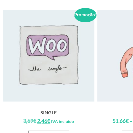
Promoção!
SINGLE
3,69
€
2,46
€
51,66
€
–
IVA incluido