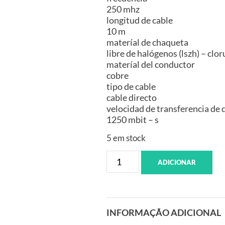
250 mhz
longitud de cable
10 m
materíal de chaqueta
libre de halógenos (lszh) – clor
materíal del conductor
cobre
tipo de cable
cable directo
velocidad de transferencia de 
1250 mbit – s
5 em stock
ADICIONAR
INFORMAÇÃO ADICIONAL