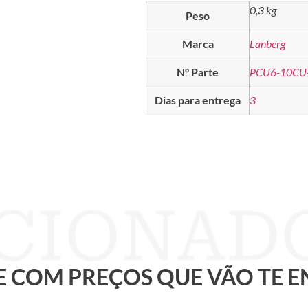
0,3 kg
Peso
Marca
Lanberg
Nº Parte
PCU6-10CU
Dias para entrega
3
 E COM PREÇOS QUE VÃO TE 