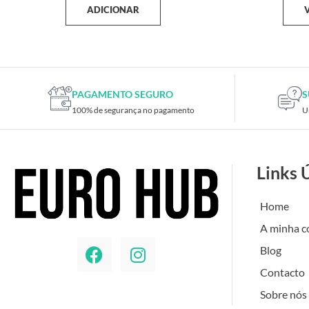
ADICIONAR
PAGAMENTO SEGURO
S
100% de segurança no pagamento
U
Links 
Home
A minha c
Blog
Contacto
Sobre nós