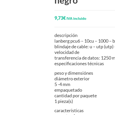
negro
9,73
€
IVA incluido
descripción
lanberg pcu6 – 10cu – 1000 – bk
blindaje de cable: u – utp (utp) 
velocidad de
transferencia de datos: 1250 m
especificaciones técnicas
peso y dimensiónes
diámetro exterior
5 -4 mm
empaquetado
cantidad por paquete
1 pieza(s)
características