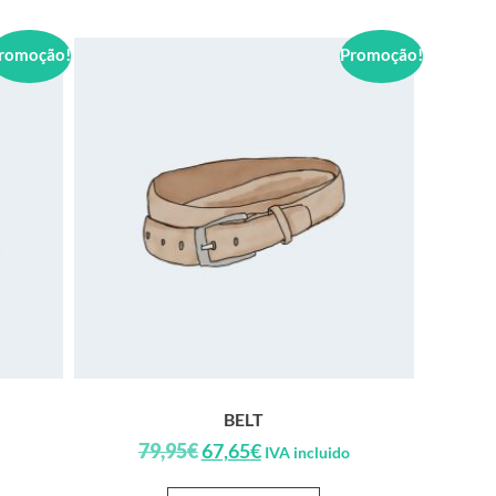
romoção!
Promoção!
BELT
79,95
€
67,65
€
IVA incluido