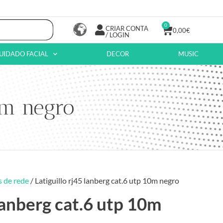
0
CRIAR CONTA
0,00
€
/ LOGIN
UIDADO FACIAL
DECOR
MUSIC
10m negro
 de rede
/ Latiguillo rj45 lanberg cat.6 utp 10m negro
 lanberg cat.6 utp 10m