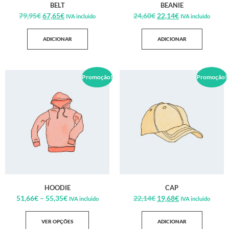
BELT
BEANIE
79,95
€
67,65
€
24,60
€
22,14
€
IVA incluido
IVA incluido
ADICIONAR
ADICIONAR
Promoção!
Promoção!
HOODIE
CAP
51,66
€
–
55,35
€
22,14
€
19,68
€
IVA incluido
IVA incluido
VER OPÇÕES
ADICIONAR