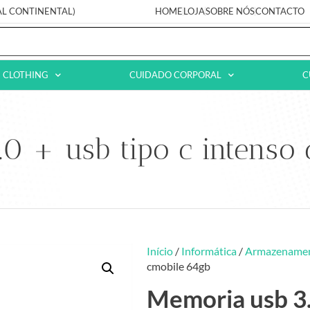
AL CONTINENTAL)
HOME
LOJA
SOBRE NÓS
CONTACTO
CLOTHING
CUIDADO CORPORAL
C
0 + usb tipo c intenso
Início
/
Informática
/
Armazename
cmobile 64gb
Memoria usb 3.0