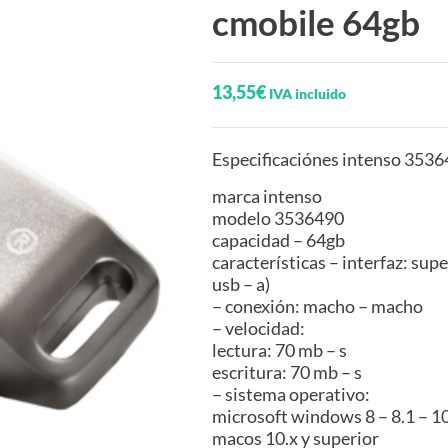
cmobile 64gb
13,55
€
IVA incluido
Especificaciónes intenso 3536
marca intenso
modelo 3536490
capacidad – 64gb
características – interfaz: supe
usb – a)
– conexión: macho – macho
– velocidad:
lectura: 70 mb – s
escritura: 70 mb – s
– sistema operativo:
microsoft windows 8 – 8.1 – 10
macos 10.x y superior