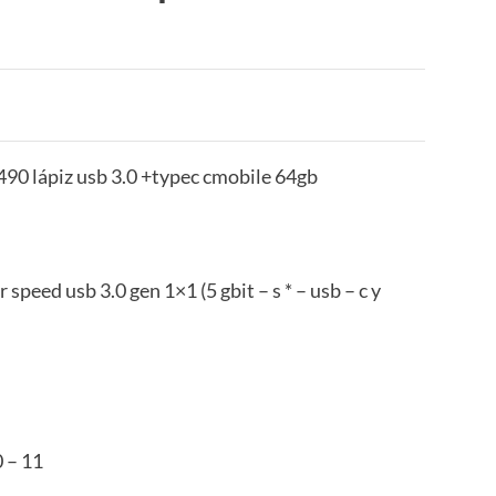
490 lápiz usb 3.0 +typec cmobile 64gb
r speed usb 3.0 gen 1×1 (5 gbit – s * – usb – c y
 – 11