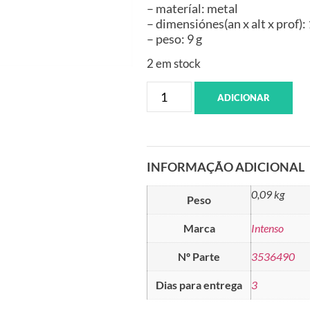
– materíal: metal
– dimensiónes(an x alt x prof):
– peso: 9 g
2 em stock
ADICIONAR
INFORMAÇÃO ADICIONAL
0,09 kg
Peso
Marca
Intenso
Nº Parte
3536490
Dias para entrega
3