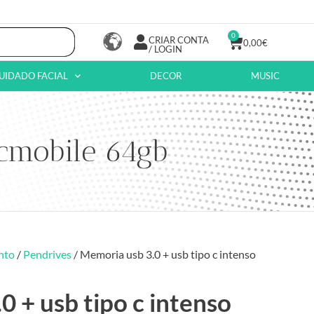
0
CRIAR CONTA
0,00
€
/ LOGIN
UIDADO FACIAL
DECOR
MUSIC
 cmobile 64gb
nto
/
Pendrives
/ Memoria usb 3.0 + usb tipo c intenso
 + usb tipo c intenso