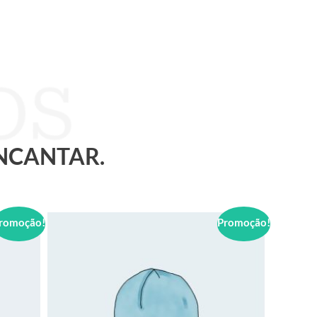
ENCANTAR.
romoção!
Promoção!