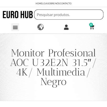
HOME
LOJA
SOBRE NÓS
CONTACTO
0
Monitor Profesional
AOC U32E2N 31.5″/
4K/ Multimedia/
Negro