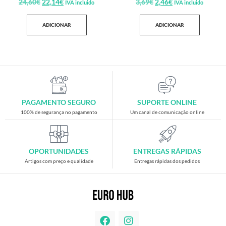
24,60
€
22,14
€
3,69
€
2,46
€
IVA incluido
IVA incluido
ADICIONAR
ADICIONAR
PAGAMENTO SEGURO
SUPORTE ONLINE
100% de segurança no pagamento
Um canal de comunicação online
OPORTUNIDADES
ENTREGAS RÁPIDAS
Artigos com preço e qualidade
Entregas rápidas dos pedidos