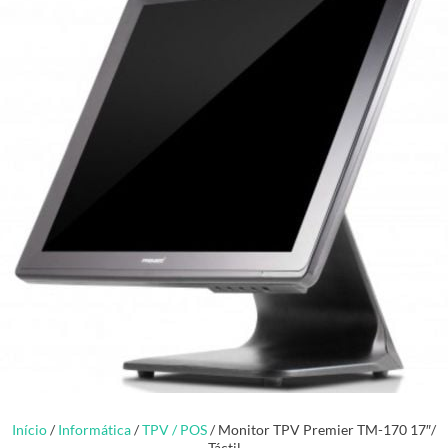
Início
/
Informática
/
TPV / POS
/ Monitor TPV Premier TM-170 17″/
Táctil