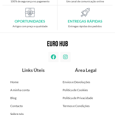
100% de segurança no pagamento
Um canal de comunicação online
OPORTUNIDADES
ENTREGAS RÁPIDAS
Artigos com preço e qualidade
Entregas rápidas dos pedidos
Links Úteis
Área Legal
Home
Envios e Devoluções
A minha conta
Politica de Cookies
Blog
Politica de Privacidade
Contacto
Termos e Condições
Sobre nós