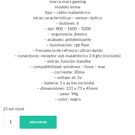
marca mars gaming
modelo mmw
tipo – ratón inalámbrico
otras características – sensor: óptico
– botónes: 6
– dpi: 800 – 1600 – 3200
– ergonomía: diestro
– acabado: antideslizante
– iluminación: rgb flow
– frecuencia de refresco: ultrarrápido
– conectores: receptor usb inalámbrico 2.4 ghz (incluido)
– extras: función standby
– compatibilidad: windows – linux – mac
– corriente: 30ma
– voltaje: dc 5v
– batería: 1 x aa (no incluida)
– dimensiónes: 131 x 73 x 45mm
– peso: 94g
– color: negro
25 em stock
ADICIONAR