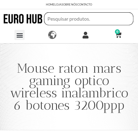
HOME
LOJA
SOBRE NÓS
CONTACTO
0
Mouse raton mars
gaming optico
wireless inalambrico
6 botones 3200ppp