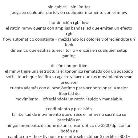
sin cables – sin límites
juega en cualquier parte y en cualquier momento con el mmw
iluminación rgb flow
el ratón mmw cuenta con amplias bandas led que emiten un efecto
rgb
flow automático constante – mezclando los colores y ofreciéndote un
look
dinámico que estiliza tu escritorio y encaja en cualquier setup
gaming.
diseño competitivo
el mmw tiene una estructura ergonómica rematada con un acabado
soft – touch que facilita su agarre y hace que tus movimientos sean
precisos.
cuenta además con el peso óptimo para proporciónar la mejor
libertad de
movimiento – ofreciéndote un ratón rápido y manejable.
rendimiento y precisión
la libertad de movimiento que ofrece el mmw no sacrifica su
precisión en
ningún momento. dispone de un sensor óptico de 3200 dpi con un
botón de
cambio on – the – fly que te permite selecciónar 3 perfiles (800 –