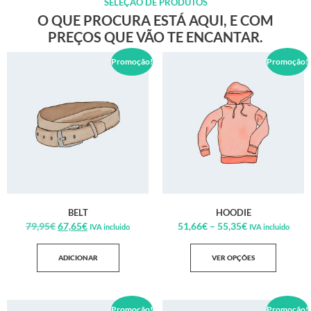
SELEÇÃO DE PRODUTOS
O QUE PROCURA ESTÁ AQUI, E COM
PREÇOS QUE VÃO TE ENCANTAR.
Promoção!
Promoção!
BELT
HOODIE
79,95
€
67,65
€
51,66
€
–
55,35
€
IVA incluido
IVA incluido
ADICIONAR
VER OPÇÕES
Promoção!
Promoção!