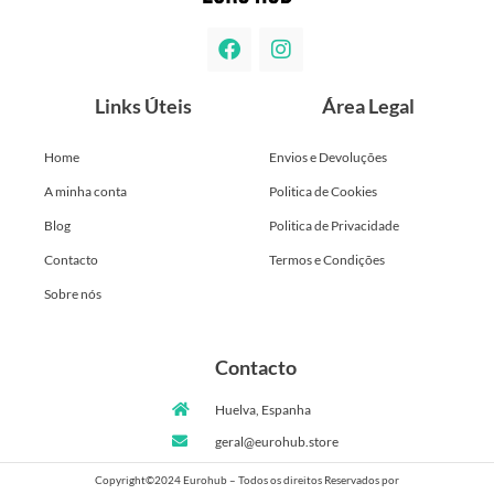
Links Úteis
Área Legal
Home
Envios e Devoluções
A minha conta
Politica de Cookies
Blog
Politica de Privacidade
Contacto
Termos e Condições
Sobre nós
Contacto
Huelva, Espanha
geral@eurohub.store
Copyright©2024 Eurohub – Todos os direitos Reservados por