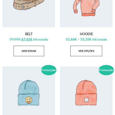
BELT
HOODIE
79,95
€
67,65
€
51,66
€
–
55,35
€
IVA incluido
IVA incluido
ADICIONAR
VER OPÇÕES
Promoção!
Promoção!