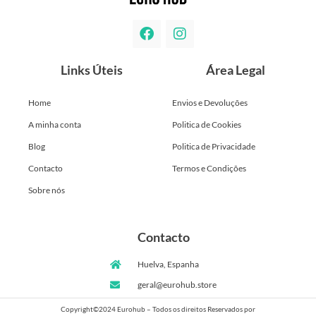
Links Úteis
Área Legal
Home
Envios e Devoluções
A minha conta
Politica de Cookies
Blog
Politica de Privacidade
Contacto
Termos e Condições
Sobre nós
Contacto
Huelva, Espanha
geral@eurohub.store
Copyright©2024 Eurohub – Todos os direitos Reservados por