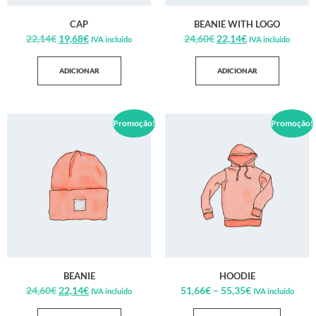
CAP
BEANIE WITH LOGO
22,14
€
19,68
€
24,60
€
22,14
€
IVA incluido
IVA incluido
ADICIONAR
ADICIONAR
Promoção!
Promoção!
BEANIE
HOODIE
24,60
€
22,14
€
51,66
€
–
55,35
€
IVA incluido
IVA incluido