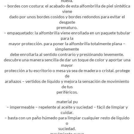
nueva.
– bordes con costura: el acabado de esta alfombrilla de piel sintética
viene
dado por unos bordes cosidos y bordes redondos para evitar el
desgaste
prematuro.
– empaquetado: la alfombrilla viene enrollada en un paquete tubular
para la
mayor protección. para poner la alfombrilla totalmente plana –
simplemente
debe enrollarla al sentido contrario y presiónando levemente.
descubre una manera sencilla de dar un toque de color y aportar una
mayor
protección a tu escritorio o mesa ya sea de madera o cristal. protege
de
arañazos – vertidos de líquido y mejora la sensación de movimiento
de tus
periféricos.
materíal pu
– impermeable – repelente al aceite y suciedad – fácil de limpiar y
cuidar.
– basta con un paño húmedo para limpiar cualquier resto de líquido
o
suciedad.
movimiento suave