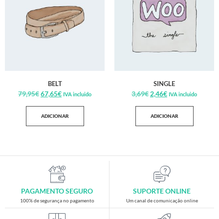
BELT
SINGLE
79,95
€
67,65
€
3,69
€
2,46
€
IVA incluido
IVA incluido
ADICIONAR
ADICIONAR
PAGAMENTO SEGURO
SUPORTE ONLINE
100% de segurança no pagamento
Um canal de comunicação online