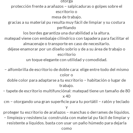
otorga
protección frente a arañazos – salpicaduras o golpes sobre el
escritorio o
mesa de trabajo.
gracias a su materíal pu resulta muy fácil de limpiar y su costura
perfilando
los bordes garantiza una durabilidad a la altura.
matepad viene con embalaje cilíndrico con tapadera para facilitar el
almacenaje o transporte en caso de necesitarlo.
déjese enamorar por un diseño sobrio y de a su área de trabajo o
escritorio
un toque elegante con utilidad y comodidad.
– alfombrilla de escritorio de doble cara: elige entre todo del mismo
color o
doble color para adaptarse a tu escritorio – habitación o lugar de
trabajo.
– tapete de escritorio multifunciónal: matepad tiene un tamaño de 80
x 40
cm – otorgando una gran superficie para tu portátil – ratón y teclado
y
proteger tu escritorio de arañazos – manchas o derrames de líquidos.
– limpieza y resistencia: construida con materíal pu fácil de limpiar y
resistente a líquidos. basta con usar un paño húmedo para dejarla
como