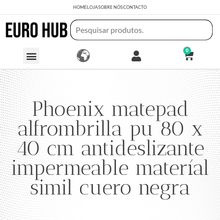
HOME
LOJA
SOBRE NÓS
CONTACTO
0
Phoenix matepad
alfrombrilla pu 80 x
40 cm antideslizante
impermeable materíal
simil cuero negra