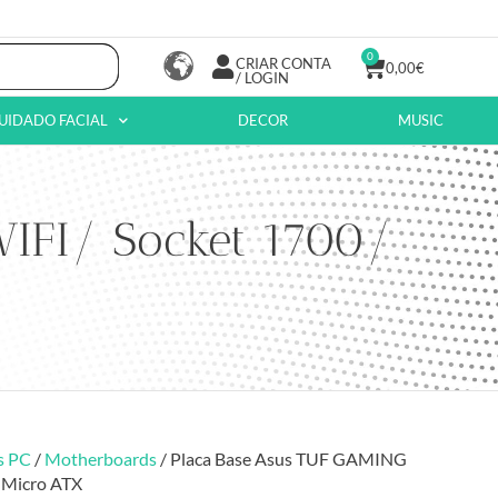
0
CRIAR CONTA
0,00
€
/ LOGIN
UIDADO FACIAL
DECOR
MUSIC
IFI/ Socket 1700/
s PC
/
Motherboards
/ Placa Base Asus TUF GAMING
 Micro ATX