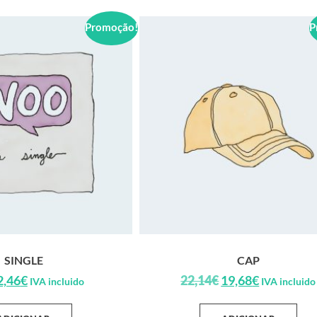
Promoção!
P
SINGLE
CAP
2,46
€
22,14
€
19,68
€
IVA incluido
IVA incluido