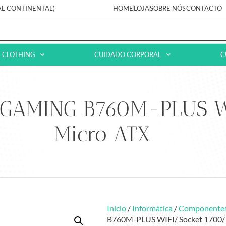
AL CONTINENTAL)
HOME
LOJA
SOBRE NÓS
CONTACTO
CLOTHING
CUIDADO CORPORAL
C
F GAMING B760M-PLUS W
Micro ATX
Início
/
Informática
/
Componente
B760M-PLUS WIFI/ Socket 1700/