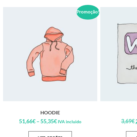
Promoção!
HOODIE
51,66
€
–
55,35
€
3,69
€
IVA incluido