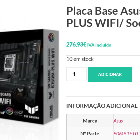
Placa Base A
PLUS WIFI/ So
276,93
€
IVA incluido
10 em stock
ADICIONAR
INFORMAÇÃO ADICIONAL
Marca
Asus
Nº Parte
90MB1ET0