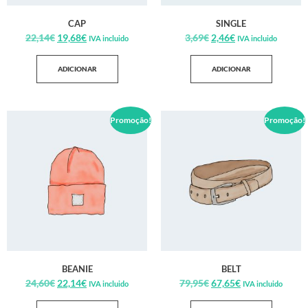
CAP
SINGLE
22,14
€
19,68
€
3,69
€
2,46
€
IVA incluido
IVA incluido
ADICIONAR
ADICIONAR
Promoção!
Promoção!
BEANIE
BELT
24,60
€
22,14
€
79,95
€
67,65
€
IVA incluido
IVA incluido