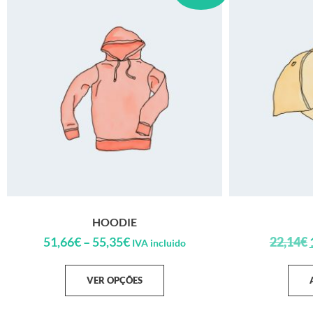
HOODIE
51,66
€
–
55,35
€
22,14
€
IVA incluido
VER OPÇÕES