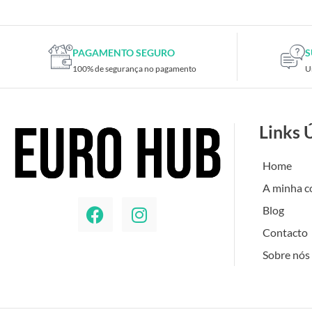
PAGAMENTO SEGURO
S
100% de segurança no pagamento
U
Links 
Home
A minha c
Blog
Contacto
Sobre nós