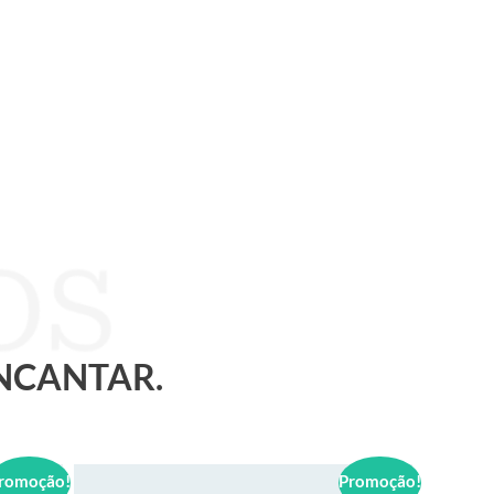
ENCANTAR.
romoção!
Promoção!