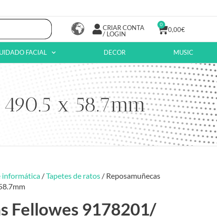
0
CRIAR CONTA
0,00
€
/ LOGIN
UIDADO FACIAL
DECOR
MUSIC
 490.5 x 58.7mm
 informática
/
Tapetes de ratos
/ Reposamuñecas
x 58.7mm
 Fellowes 9178201/