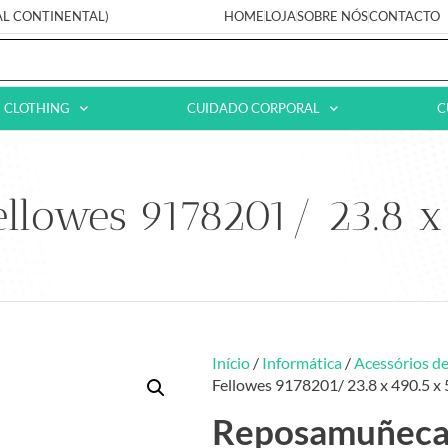
AL CONTINENTAL)
HOME
LOJA
SOBRE NÓS
CONTACTO
CLOTHING
CUIDADO CORPORAL
C
llowes 9178201/ 23.8 x
Início
/
Informática
/
Acessórios de
Fellowes 9178201/ 23.8 x 490.5 
Reposamuñecas