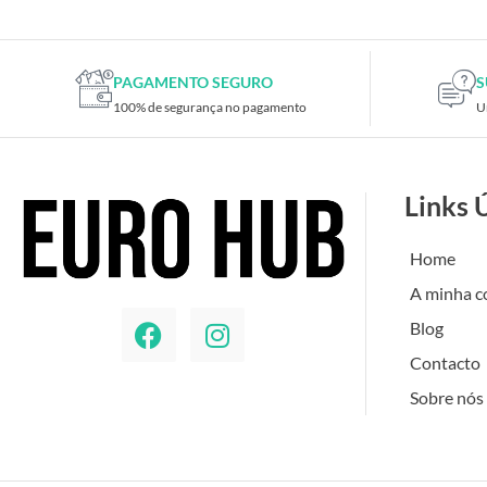
PAGAMENTO SEGURO
S
100% de segurança no pagamento
U
Links 
Home
A minha c
Blog
Contacto
Sobre nós