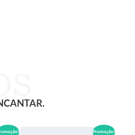
ENCANTAR.
romoção!
Promoção!