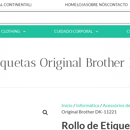
AL CONTINENTAL)
HOME
LOJA
SOBRE NÓS
CONTACTO
CLOTHING
CUIDADO CORPORAL
C
iquetas Original Brother
Início
/
Informática
/
Acessórios de
Original Brother DK-11221
Rollo de Etiqu