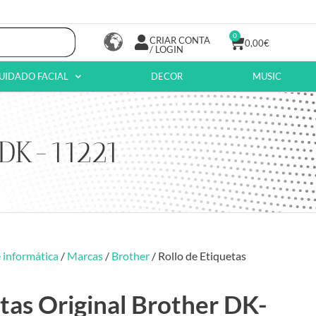
0
CRIAR CONTA
0,00
€
/ LOGIN
UIDADO FACIAL
DECOR
MUSIC
 DK-11221
 informática
/
Marcas
/
Brother
/ Rollo de Etiquetas
etas Original Brother DK-