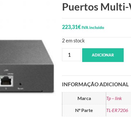
Puertos Mult
223,31
€
IVA incluido
2 em stock
ADICIONAR
INFORMAÇÃO ADICIONAL
Marca
Tp – link
Nº Parte
TL-ER7206