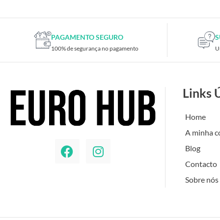
PAGAMENTO SEGURO
S
100% de segurança no pagamento
U
Links 
Home
A minha c
Blog
Contacto
Sobre nós