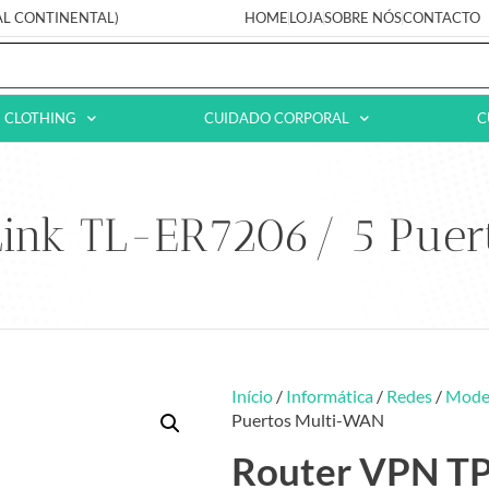
AL CONTINENTAL)
HOME
LOJA
SOBRE NÓS
CONTACTO
CLOTHING
CUIDADO CORPORAL
C
Link TL-ER7206/ 5 Puer
Início
/
Informática
/
Redes
/
Modem
Puertos Multi-WAN
Router VPN TP