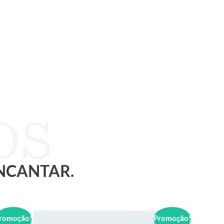
ENCANTAR.
romoção!
Promoção!