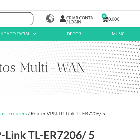
0
CRIAR CONTA
0,00
€
/ LOGIN
UIDADO FACIAL
DECOR
MUSIC
tos Multi-WAN
s e routers
/ Router VPN TP-Link TL-ER7206/ 5
-Link TL-ER7206/ 5