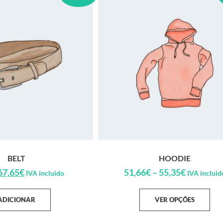
BELT
HOODIE
67,65
€
51,66
€
–
55,35
€
IVA incluido
IVA incluid
ADICIONAR
VER OPÇÕES