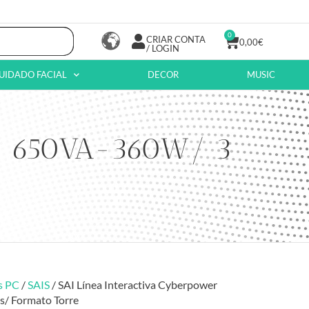
0
CRIAR CONTA
0,00
€
/ LOGIN
UIDADO FACIAL
DECOR
MUSIC
G/ 650VA-360W/ 3
s PC
/
SAIS
/ SAI Línea Interactiva Cyberpower
/ Formato Torre