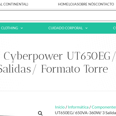
AL CONTINENTAL)
HOME
LOJA
SOBRE NÓS
CONTACTO
CLOTHING
CUIDADO CORPORAL
C
tiva Cyberpower UT650E
Salidas/ Formato Torre
Início
/
Informática
/
Componente
UT650EG/ 650VA-360W/ 3 Salidas