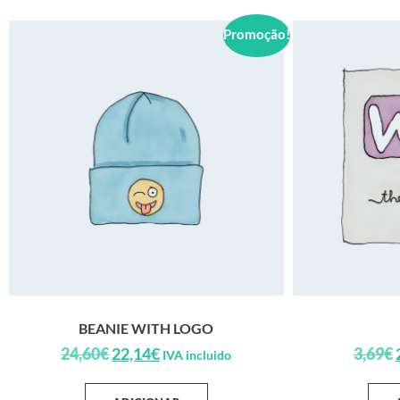
Promoção!
BEANIE WITH LOGO
24,60
€
22,14
€
3,69
€
IVA incluido