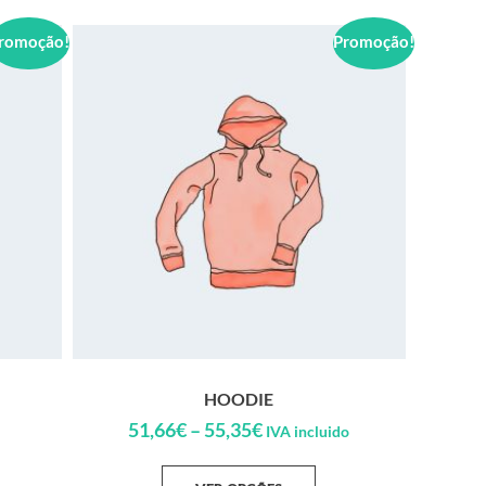
romoção!
Promoção!
HOODIE
51,66
€
–
55,35
€
IVA incluido