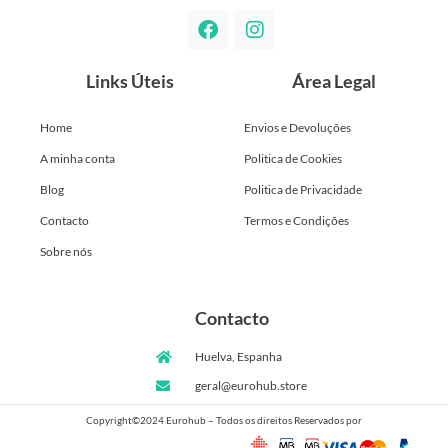
Links Úteis
Área Legal
Home
Envios e Devoluções
A minha conta
Politica de Cookies
Blog
Politica de Privacidade
Contacto
Termos e Condições
Sobre nós
Contacto
Huelva, Espanha
geral@eurohub.store
Copyright©2024 Eurohub – Todos os direitos Reservados por