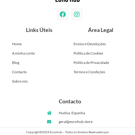
Links Úteis
Área Legal
Home
Envios e Devoluções
A minha conta
Politica de Cookies
Blog
Politica de Privacidade
Contacto
Termos e Condições
Sobre nós
Contacto
Huelva, Espanha
geral@eurohub.store
Copyright©2024 Eurohub – Todos os direitos Reservados por