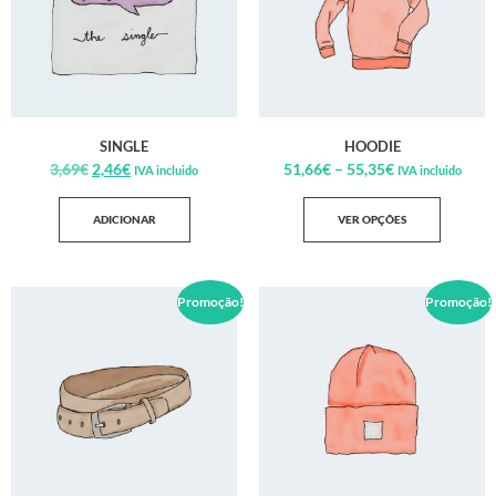
SINGLE
HOODIE
3,69
€
2,46
€
51,66
€
–
55,35
€
IVA incluido
IVA incluido
ADICIONAR
VER OPÇÕES
Promoção!
Promoção!