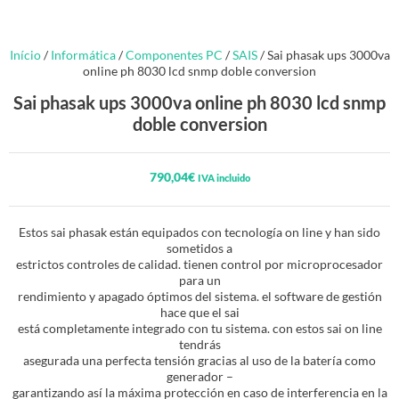
Início
/
Informática
/
Componentes PC
/
SAIS
/ Sai phasak ups 3000va
online ph 8030 lcd snmp doble conversion
Sai phasak ups 3000va online ph 8030 lcd snmp
doble conversion
790,04
€
IVA incluido
Estos sai phasak están equipados con tecnología on line y han sido
sometidos a
estrictos controles de calidad. tienen control por microprocesador
para un
rendimiento y apagado óptimos del sistema. el software de gestión
hace que el sai
está completamente integrado con tu sistema. con estos sai on line
tendrás
asegurada una perfecta tensión gracias al uso de la batería como
generador –
garantizando así la máxima protección en caso de interferencia en la