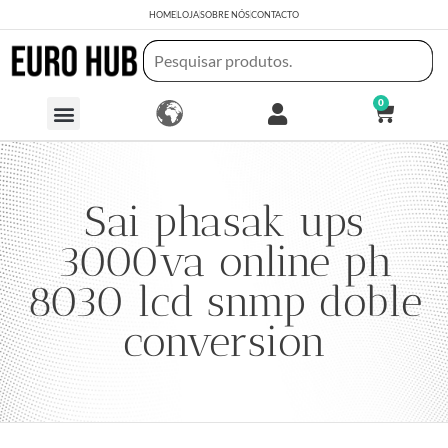
HOME
LOJA
SOBRE NÓS
CONTACTO
0
Sai phasak ups
3000va online ph
8030 lcd snmp doble
conversion