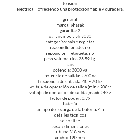
tensión
eléctrica – ofreciendo una protección fiable y duradera.
general
marca: phasak
garantía: 2
part number: ph 8030
categorías: sais y regletas
reacondicionado: no
reposición – etiqueta: no
peso volumetrico 28.59 kg.
sais
potencia: 3000 va
potencia de salida: 2700 w
frecuencia de entrada: 40 – 70 hz
voltaje de operación de salida (min): 208 v
voltaje de operación de salida (max): 240 v
factor de poder: 0.99
batería
tiempo de recarga de la batería: 4 h
detalles técnicos
sai: online
peso y dimensiónes
altura: 318 mm
ancho: 190 mm