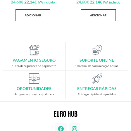
24,60
€
22,14
€
24,60
€
22,14
€
IVA incluido
IVA incluido
ADICIONAR
ADICIONAR
PAGAMENTO SEGURO
SUPORTE ONLINE
100% de segurança no pagamento
Um canal de comunicação online
OPORTUNIDADES
ENTREGAS RÁPIDAS
Artigos com preço e qualidade
Entregas rápidas dos pedidos