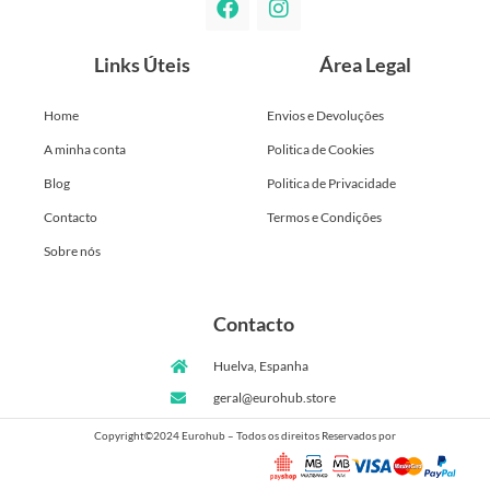
Links Úteis
Área Legal
Home
Envios e Devoluções
A minha conta
Politica de Cookies
Blog
Politica de Privacidade
Contacto
Termos e Condições
Sobre nós
Contacto
Huelva, Espanha
geral@eurohub.store
Copyright©2024 Eurohub – Todos os direitos Reservados por