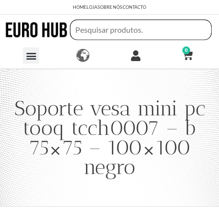
HOME
LOJA
SOBRE NÓS
CONTACTO
0
Soporte vesa mini pc
tooq tcch0007 – b
75×75 – 100×100
negro