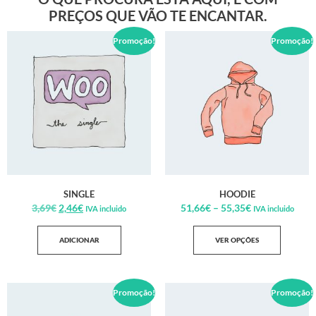
PREÇOS QUE VÃO TE ENCANTAR.
Promoção!
Promoção!
SINGLE
HOODIE
3,69
€
2,46
€
51,66
€
–
55,35
€
IVA incluido
IVA incluido
ADICIONAR
VER OPÇÕES
Promoção!
Promoção!