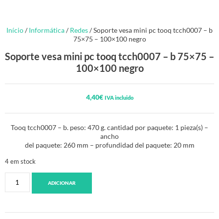
Início
/
Informática
/
Redes
/ Soporte vesa mini pc tooq tcch0007 – b
75×75 – 100×100 negro
Soporte vesa mini pc tooq tcch0007 – b 75×75 –
100×100 negro
4,40
€
IVA incluido
Tooq tcch0007 – b. peso: 470 g. cantidad por paquete: 1 pieza(s) –
ancho
del paquete: 260 mm – profundidad del paquete: 20 mm
4 em stock
ADICIONAR