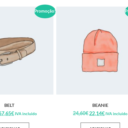
Promoção!
P
BELT
BEANIE
67,65
€
24,60
€
22,14
€
IVA incluido
IVA incluido