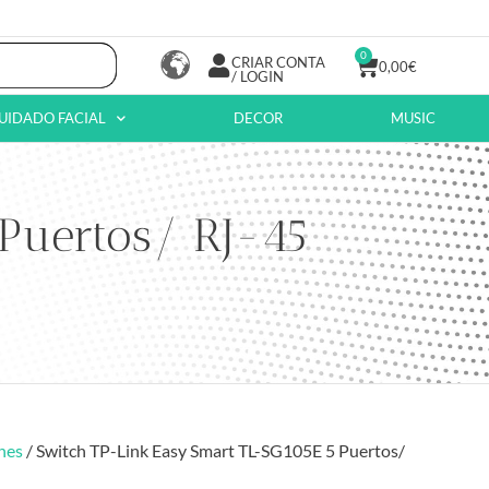
0
CRIAR CONTA
0,00
€
/ LOGIN
UIDADO FACIAL
DECOR
MUSIC
Puertos/ RJ-45
hes
/ Switch TP-Link Easy Smart TL-SG105E 5 Puertos/