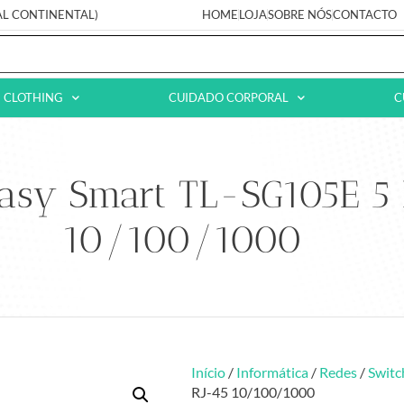
AL CONTINENTAL)
HOME
LOJA
SOBRE NÓS
CONTACTO
CLOTHING
CUIDADO CORPORAL
C
asy Smart TL-SG105E 5 
10/100/1000
Início
/
Informática
/
Redes
/
Switc
RJ-45 10/100/1000