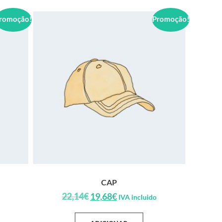
romoção!
Promoção!
CAP
22,14
€
19,68
€
IVA incluido