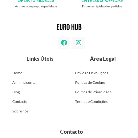
OPORTUNIDADES
ENTREGAS RÁPIDAS
Artigos com preço e qualidade
Entregas rápidas dos pedidos
Links Úteis
Área Legal
Home
Envios e Devoluções
A minha conta
Politica de Cookies
Blog
Politica de Privacidade
Contacto
Termos e Condições
Sobre nós
Contacto