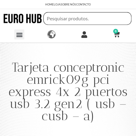
HOME
LOJA
SOBRE NÓS
CONTACTO
0
Tarjeta conceptronic
emrick09g pci
express 4x 2 puertos
usb 3.2 gen2 ( usb –
cusb – a)