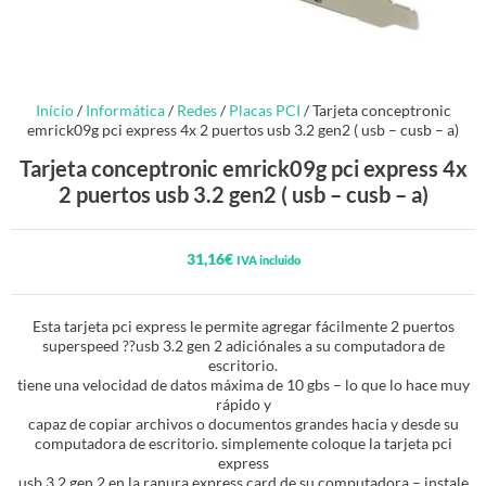
Início
/
Informática
/
Redes
/
Placas PCI
/ Tarjeta conceptronic
emrick09g pci express 4x 2 puertos usb 3.2 gen2 ( usb – cusb – a)
Tarjeta conceptronic emrick09g pci express 4x
2 puertos usb 3.2 gen2 ( usb – cusb – a)
31,16
€
IVA incluido
Esta tarjeta pci express le permite agregar fácilmente 2 puertos
superspeed ??usb 3.2 gen 2 adiciónales a su computadora de
escritorio.
tiene una velocidad de datos máxima de 10 gbs – lo que lo hace muy
rápido y
capaz de copiar archivos o documentos grandes hacia y desde su
computadora de escritorio. simplemente coloque la tarjeta pci
express
usb 3.2 gen 2 en la ranura express card de su computadora – instale