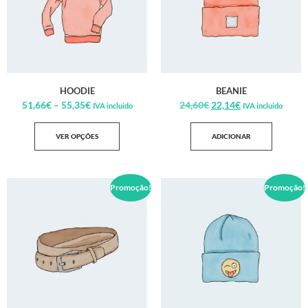
HOODIE
BEANIE
51,66
€
–
55,35
€
24,60
€
22,14
€
IVA incluido
IVA incluido
VER OPÇÕES
ADICIONAR
Promoção!
Promoção!