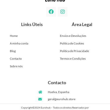
Links Úteis
Área Legal
Home
Envios e Devoluções
A minha conta
Politica de Cookies
Blog
Politica de Privacidade
Contacto
Termos e Condições
Sobre nós
Contacto
Huelva, Espanha
geral@eurohub.store
Copyright©2024 Eurohub – Todos os direitos Reservados por