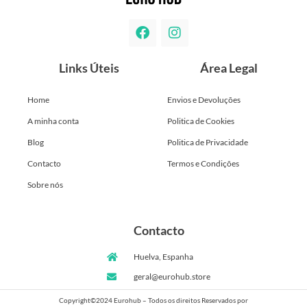
Links Úteis
Área Legal
Home
Envios e Devoluções
A minha conta
Politica de Cookies
Blog
Politica de Privacidade
Contacto
Termos e Condições
Sobre nós
Contacto
Huelva, Espanha
geral@eurohub.store
Copyright©2024 Eurohub – Todos os direitos Reservados por