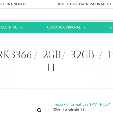
AL CONTINENTAL)
HOME
LOJA
SOBRE NÓS
CONTACTO
CLOTHING
CUIDADO CORPORAL
C
3366/ 2GB/ 32GB / 15.
11
Início
/
Informática
/
TPV / POS
/ 
Táctil/ Android 11