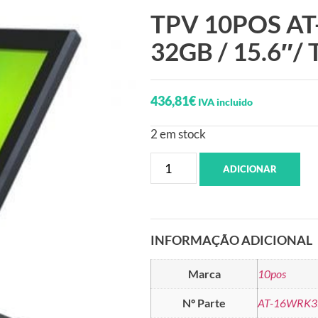
TPV 10POS AT
32GB / 15.6″/ T
436,81
€
IVA incluido
2 em stock
ADICIONAR
INFORMAÇÃO ADICIONAL
Marca
10pos
Nº Parte
AT-16WRK3