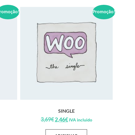
romoção!
Promoção!
SINGLE
3,69
€
2,46
€
IVA incluido