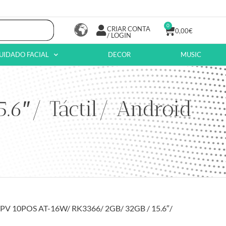
0
CRIAR CONTA
0,00
€
/ LOGIN
UIDADO FACIAL
DECOR
MUSIC
6″/ Táctil/ Android
TPV 10POS AT-16W/ RK3366/ 2GB/ 32GB / 15.6″/