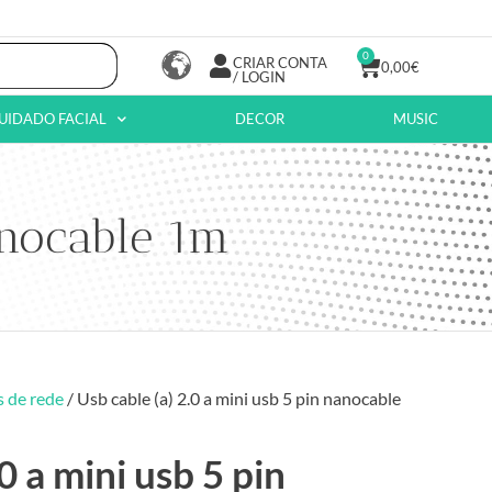
0
CRIAR CONTA
0,00
€
/ LOGIN
UIDADO FACIAL
DECOR
MUSIC
anocable 1m
 de rede
/ Usb cable (a) 2.0 a mini usb 5 pin nanocable
0 a mini usb 5 pin