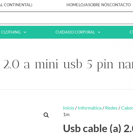
AL CONTINENTAL)
HOME
LOJA
SOBRE NÓS
CONTACTO
CLOTHING
CUIDADO CORPORAL
C
 2.0 a mini usb 5 pin n
Início
/
Informática
/
Redes
/
Cabos
1m
Usb cable (a) 2.