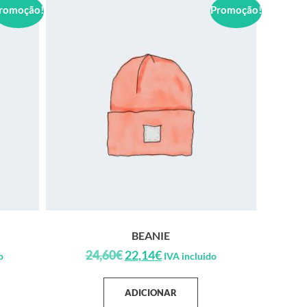
romoção!
Promoção!
BEANIE
24,60
€
22,14
€
o
IVA incluido
ADICIONAR