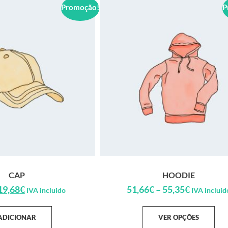
Promoção!
P
CAP
HOODIE
19,68
€
51,66
€
–
55,35
€
IVA incluido
IVA incluid
ADICIONAR
VER OPÇÕES