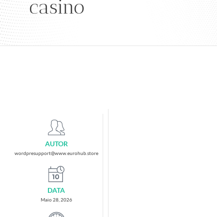
casino
AUTOR
wordpresupport@www.eurohub.store
DATA
Maio 28, 2026