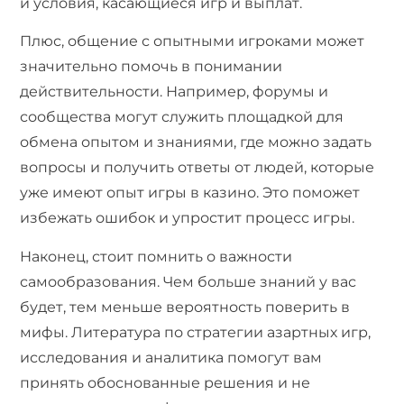
и условия, касающиеся игр и выплат.
Плюс, общение с опытными игроками может
значительно помочь в понимании
действительности. Например, форумы и
сообщества могут служить площадкой для
обмена опытом и знаниями, где можно задать
вопросы и получить ответы от людей, которые
уже имеют опыт игры в казино. Это поможет
избежать ошибок и упростит процесс игры.
Наконец, стоит помнить о важности
самообразования. Чем больше знаний у вас
будет, тем меньше вероятность поверить в
мифы. Литература по стратегии азартных игр,
исследования и аналитика помогут вам
принять обоснованные решения и не