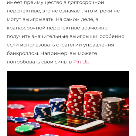
имеет преимущество в долгосрочной
перспективе, это не означает, что игроки не
могут выигрывать. На самом деле, в
краткосрочной перспективе возможно
получить значительные выигрыши, особенно
если использовать стратегии управления
банкроллом. Например, вы можете
попробовать свои силы в
Pin Up
.