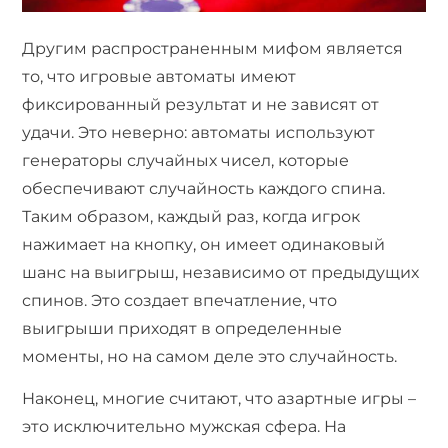
Другим распространенным мифом является
то, что игровые автоматы имеют
фиксированный результат и не зависят от
удачи. Это неверно: автоматы используют
генераторы случайных чисел, которые
обеспечивают случайность каждого спина.
Таким образом, каждый раз, когда игрок
нажимает на кнопку, он имеет одинаковый
шанс на выигрыш, независимо от предыдущих
спинов. Это создает впечатление, что
выигрыши приходят в определенные
моменты, но на самом деле это случайность.
Наконец, многие считают, что азартные игры –
это исключительно мужская сфера. На