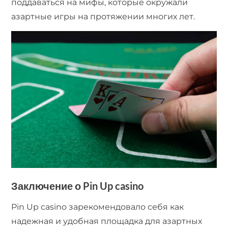
поддаваться на мифы, которые окружали
азартные игры на протяжении многих лет.
Заключение о Pin Up casino
Pin Up casino зарекомендовало себя как
надежная и удобная площадка для азартных