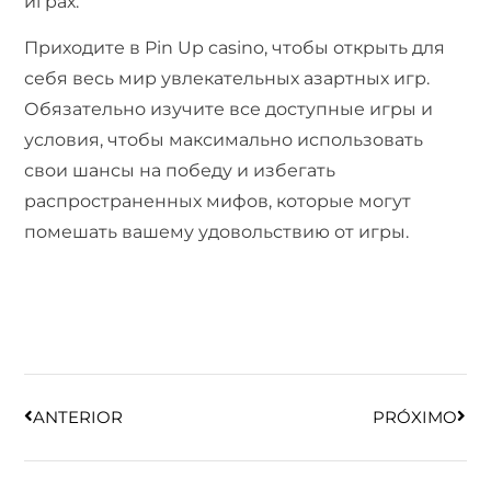
играх.
Приходите в Pin Up casino, чтобы открыть для
себя весь мир увлекательных азартных игр.
Обязательно изучите все доступные игры и
условия, чтобы максимально использовать
свои шансы на победу и избегать
распространенных мифов, которые могут
помешать вашему удовольствию от игры.
ANTERIOR
PRÓXIMO