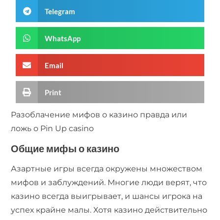
Telegram
WhatsApp
Email
Print
Разоблачение мифов о казино правда или
ложь о Pin Up casino
Общие мифы о казино
Азартные игры всегда окружены множеством
мифов и заблуждений. Многие люди верят, что
казино всегда выигрывает, и шансы игрока на
успех крайне малы. Хотя казино действительно