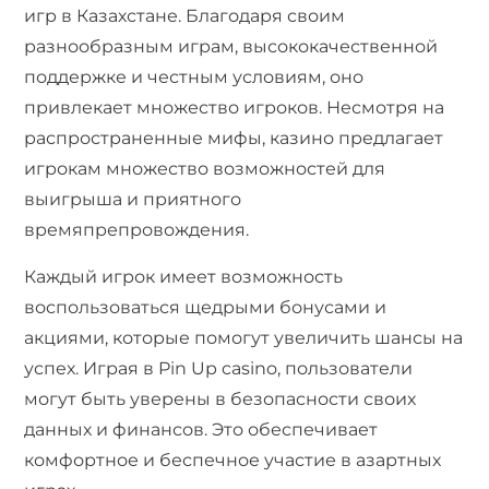
игр в Казахстане. Благодаря своим
разнообразным играм, высококачественной
поддержке и честным условиям, оно
привлекает множество игроков. Несмотря на
распространенные мифы, казино предлагает
игрокам множество возможностей для
выигрыша и приятного
времяпрепровождения.
Каждый игрок имеет возможность
воспользоваться щедрыми бонусами и
акциями, которые помогут увеличить шансы на
успех. Играя в Pin Up casino, пользователи
могут быть уверены в безопасности своих
данных и финансов. Это обеспечивает
комфортное и беспечное участие в азартных