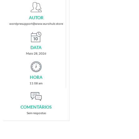
AUTOR
wordpresupport@www.eurohub.store
DATA
Maio 28, 2026
HORA
11:08 am
COMENTÁRIOS
Sem respostas