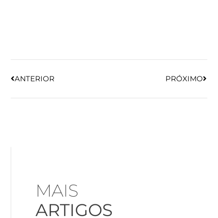
ANTERIOR
PRÓXIMO
MAIS
ARTIGOS