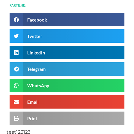
PARTILHE:
Facebook
Twitter
LinkedIn
Telegram
WhatsApp
Email
Print
test123123