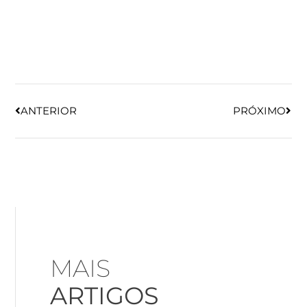
ANTERIOR
PRÓXIMO
MAIS
ARTIGOS