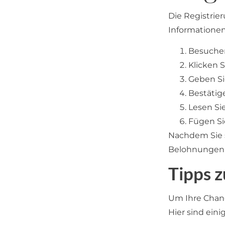
Die Registrie
Informationen.
Besuchen
Klicken S
Geben Si
Bestätig
Lesen Si
Fügen Si
Nachdem Sie s
Belohnungen 
Tipps 
Um Ihre Chanc
Hier sind eini