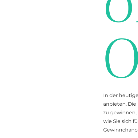
o
O
In der heutig
anbieten. Die
zu gewinnen, 
wie Sie sich 
Gewinnchance