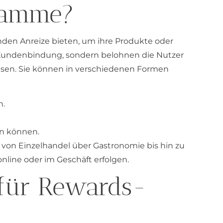
ramme?
en Anreize bieten, um ihre Produkte oder
 Kundenbindung, sondern belohnen die Nutzer
isen. Sie können in verschiedenen Formen
n.
en können.
von Einzelhandel über Gastronomie bis hin zu
online oder im Geschäft erfolgen.
 für Rewards-