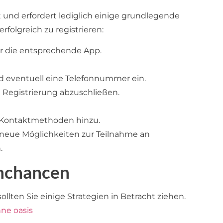
 und erfordert lediglich einige grundlegende
erfolgreich zu registrieren:
r die entsprechende App.
d eventuell eine Telefonnummer ein.
 Registrierung abzuschließen.
 Kontaktmethoden hinzu.
b neue Möglichkeiten zur Teilnahme an
.
nnchancen
ten Sie einige Strategien in Betracht ziehen.
ne oasis