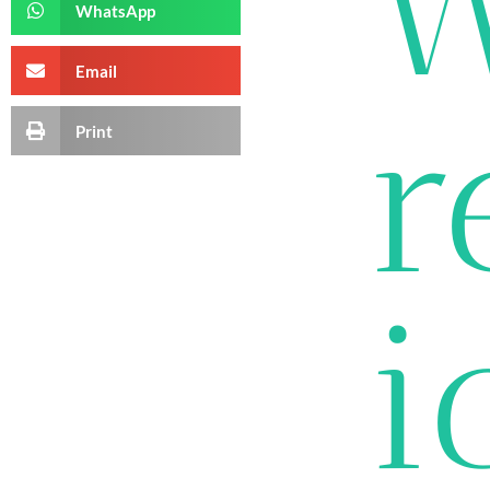
W
WhatsApp
Email
r
Print
i