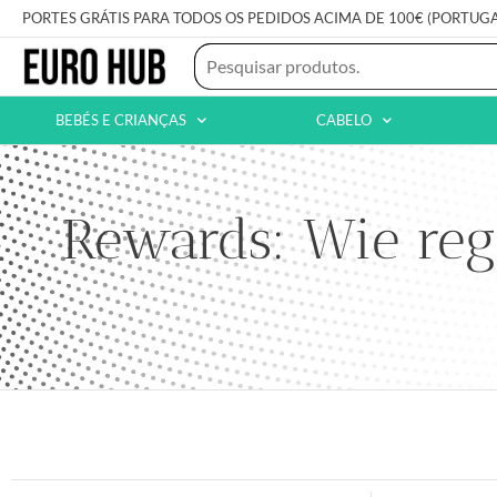
PORTES GRÁTIS PARA TODOS OS PEDIDOS ACIMA DE 100€ (PORTUG
BEBÉS E CRIANÇAS
CABELO
Rewards: Wie reg