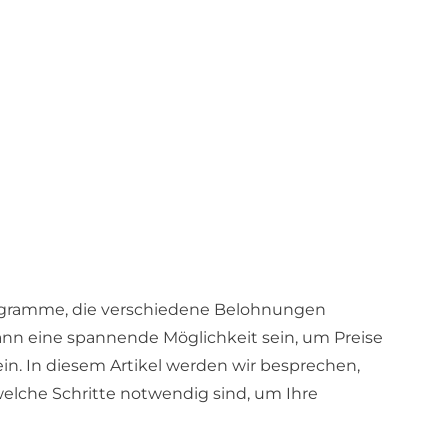
Programme, die verschiedene Belohnungen
nn eine spannende Möglichkeit sein, um Preise
in. In diesem Artikel werden wir besprechen,
welche Schritte notwendig sind, um Ihre