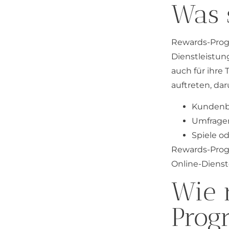
Was 
Rewards-Prog
Dienstleistun
auch für ihre
auftreten, dar
Kundenb
Umfragen
Spiele o
Rewards-Progr
Online-Dienste
Wie 
Prog