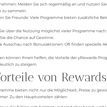
ilnehmen: Melden Sie sich regelmäßig an und nutzen S
e zu sammeln.
n Sie Freunde: Viele Programme bieten zusätzliche Be
.
ie über die Nutzung möglichst vieler Programme nach: D
Sie die Chance auf Gewinne.
ie Ausschau nach Bonusaktionen: Oft finden spezielle
ien können Ihnen helfen, die Vorteile der yRewards-P
eutlich zu steigern.
Vorteile von Rewar
amme bieten nicht nur die Möglichkeit, Preise zu gewin
ehmer. Zu den Hauptvorteilen zählen: