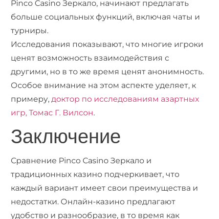
Pinco Casino Зеркало, начинают предлагать
больше социальных функций, включая чаты и
турниры.
Исследования показывают, что многие игроки
ценят возможность взаимодействия с
другими, но в то же время ценят анонимность.
Особое внимание на этом аспекте уделяет, к
примеру,
доктор по исследованиям азартных
игр, Томас Г. Вилсон
.
Заключение
Сравнение Pinco Casino Зеркало и
традиционных казино подчеркивает, что
каждый вариант имеет свои преимущества и
недостатки. Онлайн-казино предлагают
удобство и разнообразие, в то время как