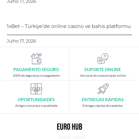
Julho 17, 2026
1xBet – Türkiye’de online casino ve bahis platformu
Julho 17, 2026
PAGAMENTO SEGURO
SUPORTE ONLINE
100% de segurança no pagamento
Um canal de comunicação online
OPORTUNIDADES
ENTREGAS RÁPIDAS
Artigos com preço e qualidade
Entregas rápidas dos pedidos