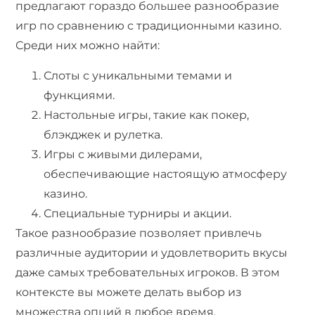
предлагают гораздо большее разнообразие
игр по сравнению с традиционными казино.
Среди них можно найти:
Слоты с уникальными темами и
функциями.
Настольные игры, такие как покер,
блэкджек и рулетка.
Игры с живыми дилерами,
обеспечивающие настоящую атмосферу
казино.
Специальные турниры и акции.
Такое разнообразие позволяет привлечь
различные аудитории и удовлетворить вкусы
даже самых требовательных игроков. В этом
контексте вы можете делать выбор из
множества опций в любое время.