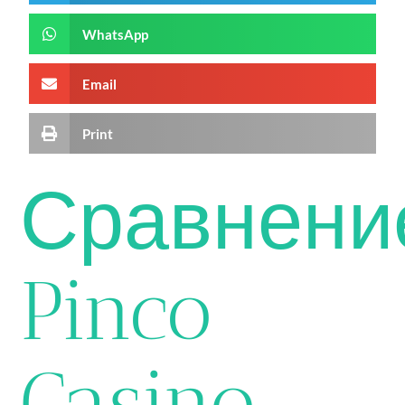
WhatsApp
Email
Print
Сравнени
Pinco
Casino