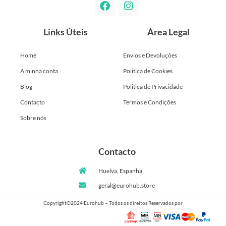
Links Úteis
Área Legal
Home
Envios e Devoluções
A minha conta
Politica de Cookies
Blog
Politica de Privacidade
Contacto
Termos e Condições
Sobre nós
Contacto
Huelva, Espanha
geral@eurohub.store
Copyright©2024 Eurohub – Todos os direitos Reservados por