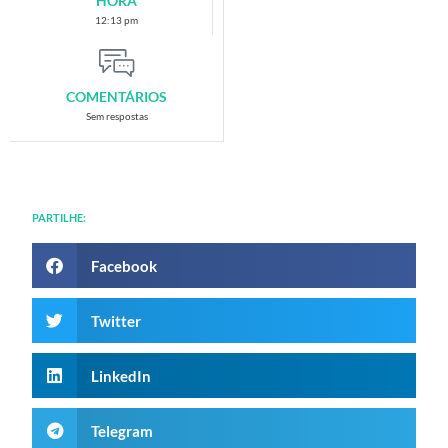
HORA
12:13 pm
COMENTÁRIOS
Sem respostas
PARTILHE:
Facebook
Twitter
LinkedIn
Telegram