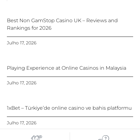
Best Non GamStop Casino UK – Reviews and
Rankings for 2026
Julho 17, 2026
Playing Experience at Online Casinos in Malaysia
Julho 17, 2026
1xBet – Türkiye’de online casino ve bahis platformu
Julho 17, 2026