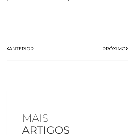
ANTERIOR
PRÓXIMO
MAIS
ARTIGOS