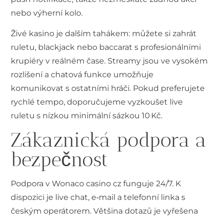
nebo výherní kolo.
Živé kasino je dalším tahákem: můžete si zahrát
ruletu, blackjack nebo baccarat s profesionálními
krupiéry v reálném čase. Streamy jsou ve vysokém
rozlišení a chatová funkce umožňuje
komunikovat s ostatními hráči. Pokud preferujete
rychlé tempo, doporučujeme vyzkoušet live
ruletu s nízkou minimální sázkou 10 Kč.
Zákaznická podpora a
bezpečnost
Podpora v Wonaco casino cz funguje 24/7. K
dispozici je live chat, e‑mail a telefonní linka s
českým operátorem. Většina dotazů je vyřešena