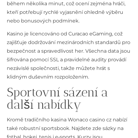
během několika minut, což ocení zejména hráči,
kteří potřebují rychlé vyjasnění ohledně výběru
nebo bonusových podmínek.
Kasino je licencováno od Curacao eGaming, což
zajišťuje dodržování mezinárodních standardů pro
bezpečnost a spravedlivost her. Všechna data jsou
šifrována pomocí SSL a pravidelné audity provádí
nezávislé společnosti, takže můžete hrát s
klidným duševním rozpoložením.
Sportovní sázení a
další nabídky
Kromě tradičního kasina Wonaco casino cz nabízí
také robustní sportsbook. Najdete zde sázky na
fotbal, hokej, tenis i e‑sports. Kurzy jsou