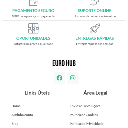
PAGAMENTO SEGURO
SUPORTE ONLINE
100% de segurança no pagamento
Um canal de comunicação online
OPORTUNIDADES
ENTREGAS RÁPIDAS
Artigos com preço e qualidade
Entregas rápidas dos pedidos
Links Úteis
Área Legal
Home
Envios e Devoluções
A minha conta
Politica de Cookies
Blog
Politica de Privacidade