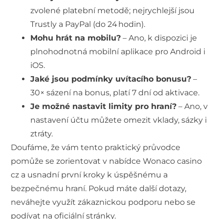
zvolené platební metodě; nejrychlejší jsou
Trustly a PayPal (do 24 hodin).
Mohu hrát na mobilu?
– Ano, k dispozici je
plnohodnotná mobilní aplikace pro Android i
iOS.
Jaké jsou podmínky uvítacího bonusu?
–
30× sázení na bonus, platí 7 dní od aktivace.
Je možné nastavit limity pro hraní?
– Ano, v
nastavení účtu můžete omezit vklady, sázky i
ztráty.
Doufáme, že vám tento praktický průvodce
pomůže se zorientovat v nabídce Wonaco casino
cz a usnadní první kroky k úspěšnému a
bezpečnému hraní. Pokud máte další dotazy,
neváhejte využít zákaznickou podporu nebo se
podívat na oficiální stránky.