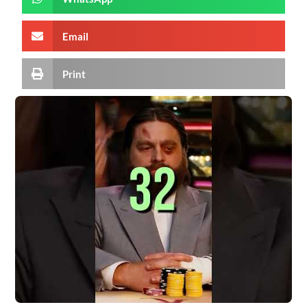
Email
Print