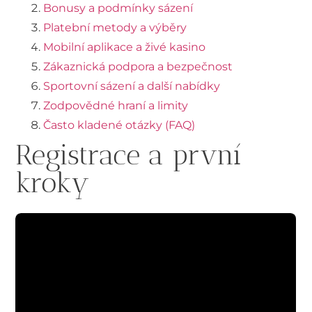
Bonusy a podmínky sázení
Platební metody a výběry
Mobilní aplikace a živé kasino
Zákaznická podpora a bezpečnost
Sportovní sázení a další nabídky
Zodpovědné hraní a limity
Často kladené otázky (FAQ)
Registrace a první
kroky