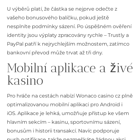
U výběrů platí, že částka se nejprve odečte z
vašeho bonusového balíčku, pokud ještě
nesplníte podmínky sázení. Po úspěšném ověření
identity jsou výplaty zpracovány rychle – Trustly a
PayPal patří k nejrychlejším možnostem, zatímco
bankovní převod může trvat až tři dny.
Mobilní aplikace a živé
kasino
Pro hráče na cestách nabízí Wonaco casino cz plně
optimalizovanou mobilní aplikaci pro Android i
iOS. Aplikace je lehká, umožňuje přístup ke všem
hlavním sekcím – kasinu, sportovnímu sázení,
bonusům i historii transakcí. Navíc podporuje
push notifikace, takže nezmeškáte žádnou akci