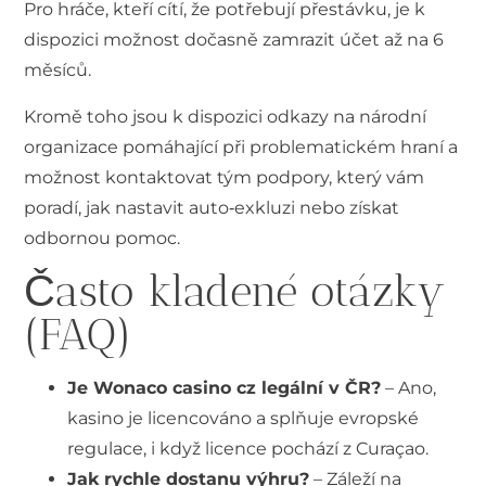
Pro hráče, kteří cítí, že potřebují přestávku, je k
dispozici možnost dočasně zamrazit účet až na 6
měsíců.
Kromě toho jsou k dispozici odkazy na národní
organizace pomáhající při problematickém hraní a
možnost kontaktovat tým podpory, který vám
poradí, jak nastavit auto‑exkluzi nebo získat
odbornou pomoc.
Často kladené otázky
(FAQ)
Je Wonaco casino cz legální v ČR?
– Ano,
kasino je licencováno a splňuje evropské
regulace, i když licence pochází z Curaçao.
Jak rychle dostanu výhru?
– Záleží na