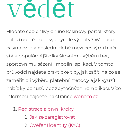
vědět
Hledáte spolehlivý online kasinový portál, který
nabízí dobré bonusy a rychlé výplaty? Wonaco
casino cz je v poslední době mezi českými hráči
stále populárnější díky širokému výběru her,
sportovnímu sázení i mobilní aplikaci. V tomto
průvodci najdete praktické tipy, jak začít, na co se
zaměřit při výběru platební metody a jak využít
nabídky bonusů bez zbytečných komplikací. Více
informací najdete na stránce
wonaco.cz
.
Registrace a první kroky
Jak se zaregistrovat
Ověření identity (KYC)