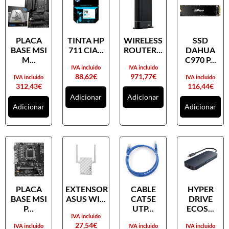
PLACA
TINTA HP
WIRELESS
SSD
BASE MSI
711 CIA...
ROUTER...
DAHUA
M...
C970 P...
IVA incluido
IVA incluido
88,62
€
971,77
€
IVA incluido
IVA incluido
312,43
€
116,44
€
Adicionar
Adicionar
Adicionar
Adicionar
PLACA
EXTENSOR
CABLE
HYPER
BASE MSI
ASUS WI...
CAT5E
DRIVE
P...
UTP...
ECOS...
IVA incluido
27,54
€
IVA incluido
IVA incluido
IVA incluido