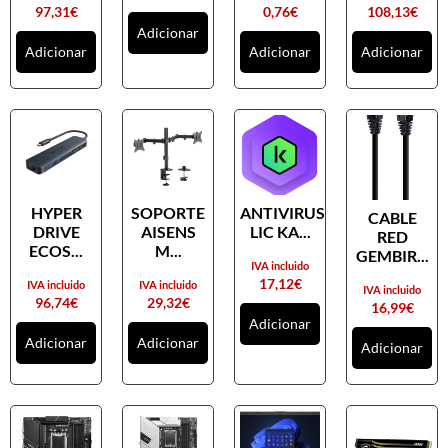
97,31
€
0,76
€
108,13
€
Adicionar
Adicionar
Adicionar
Adicionar
HYPER
SOPORTE
ANTIVIRUS
CABLE
DRIVE
AISENS
LIC KA...
RED
ECOS...
M...
GEMBIR...
IVA incluido
17,12
€
IVA incluido
IVA incluido
IVA incluido
96,74
€
29,32
€
16,99
€
Adicionar
Adicionar
Adicionar
Adicionar