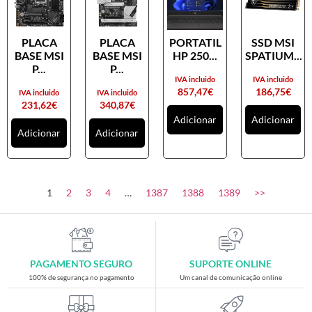
PLACA
PLACA
PORTATIL
SSD MSI
BASE MSI
BASE MSI
HP 250...
SPATIUM...
P...
P...
IVA incluido
IVA incluido
857,47
€
186,75
€
IVA incluido
IVA incluido
231,62
€
340,87
€
Adicionar
Adicionar
Adicionar
Adicionar
1
2
3
4
…
1387
1388
1389
>>
PAGAMENTO SEGURO
SUPORTE ONLINE
100% de segurança no pagamento
Um canal de comunicação online