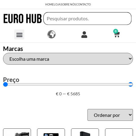
HOME
LOJA
SOBRE NÓS
CONTACTO
0
Marcas
Preço
€
0
—
€
5685