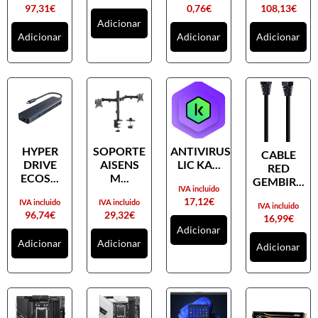
97,31
€
0,76
€
108,13
€
Adicionar
Adicionar
Adicionar
Adicionar
HYPER
SOPORTE
ANTIVIRUS
CABLE
DRIVE
AISENS
LIC KA...
RED
ECOS...
M...
GEMBIR...
IVA incluido
17,12
€
IVA incluido
IVA incluido
IVA incluido
96,74
€
29,32
€
16,99
€
Adicionar
Adicionar
Adicionar
Adicionar