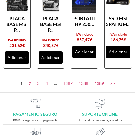
PLACA
PLACA
PORTATIL
SSD MSI
BASE MSI
BASE MSI
HP 250...
SPATIUM...
P...
P...
IVA incluido
IVA incluido
857,47
€
186,75
€
IVA incluido
IVA incluido
231,62
€
340,87
€
Adicionar
Adicionar
Adicionar
Adicionar
1
2
3
4
…
1387
1388
1389
>>
PAGAMENTO SEGURO
SUPORTE ONLINE
100% de segurança no pagamento
Um canal de comunicação online