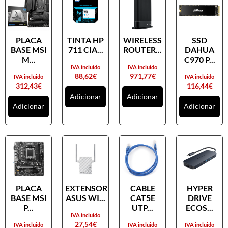
PLACA
TINTA HP
WIRELESS
SSD
BASE MSI
711 CIA...
ROUTER...
DAHUA
M...
C970 P...
IVA incluido
IVA incluido
88,62
€
971,77
€
IVA incluido
IVA incluido
312,43
€
116,44
€
Adicionar
Adicionar
Adicionar
Adicionar
PLACA
EXTENSOR
CABLE
HYPER
BASE MSI
ASUS WI...
CAT5E
DRIVE
P...
UTP...
ECOS...
IVA incluido
27,54
€
IVA incluido
IVA incluido
IVA incluido