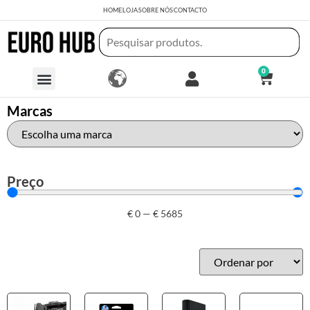
HOME
LOJA
SOBRE NÓS
CONTACTO
0
Marcas
Preço
€
0
—
€
5685