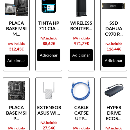
PLACA
TINTA HP
WIRELESS
SSD
BASE MSI
711 CIA...
ROUTER...
DAHUA
M...
C970 P...
IVA incluido
IVA incluido
88,62
€
971,77
€
IVA incluido
IVA incluido
312,43
€
116,44
€
Adicionar
Adicionar
Adicionar
Adicionar
PLACA
EXTENSOR
CABLE
HYPER
BASE MSI
ASUS WI...
CAT5E
DRIVE
P...
UTP...
ECOS...
IVA incluido
27,54
€
IVA incluido
IVA incluido
IVA incluido