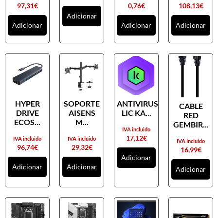
97,31
€
0,76
€
108,13
€
Adicionar
Adicionar
Adicionar
Adicionar
HYPER
SOPORTE
ANTIVIRUS
CABLE
DRIVE
AISENS
LIC KA...
RED
ECOS...
M...
GEMBIR...
IVA incluido
17,12
€
IVA incluido
IVA incluido
IVA incluido
96,74
€
29,32
€
16,99
€
Adicionar
Adicionar
Adicionar
Adicionar