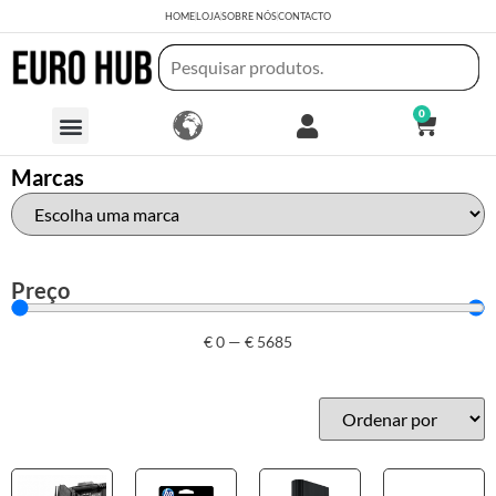
HOME
LOJA
SOBRE NÓS
CONTACTO
0
Marcas
Preço
€
0
—
€
5685