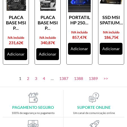
PLACA
PLACA
PORTATIL
SSD MSI
BASE MSI
BASE MSI
HP 250...
SPATIUM...
P...
P...
IVA incluido
IVA incluido
857,47
€
186,75
€
IVA incluido
IVA incluido
231,62
€
340,87
€
Adicionar
Adicionar
Adicionar
Adicionar
1
2
3
4
…
1387
1388
1389
>>
PAGAMENTO SEGURO
SUPORTE ONLINE
100% de segurança no pagamento
Um canal de comunicação online