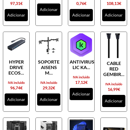
97,31
€
0,76
€
108,13
€
Adicionar
Adicionar
Adicionar
Adicionar
HYPER
SOPORTE
ANTIVIRUS
CABLE
DRIVE
AISENS
LIC KA...
RED
ECOS...
M...
GEMBIR...
IVA incluido
17,12
€
IVA incluido
IVA incluido
IVA incluido
96,74
€
29,32
€
16,99
€
Adicionar
Adicionar
Adicionar
Adicionar