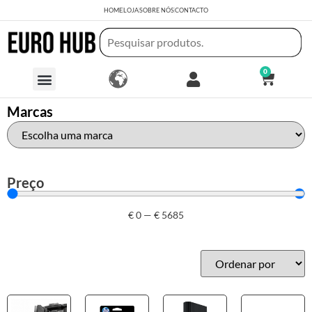
HOME
LOJA
SOBRE NÓS
CONTACTO
0
Marcas
Preço
€
0
—
€
5685