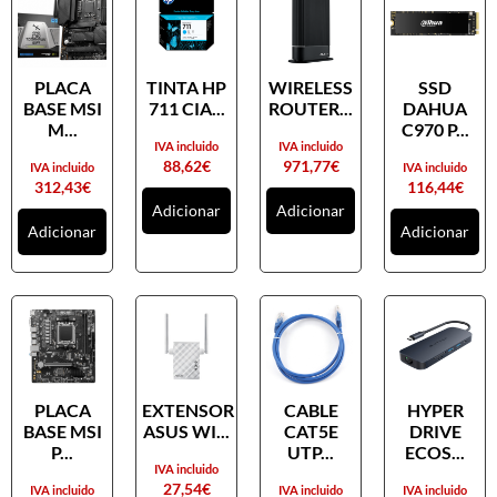
PLACA
TINTA HP
WIRELESS
SSD
BASE MSI
711 CIA...
ROUTER...
DAHUA
M...
C970 P...
IVA incluido
IVA incluido
88,62
€
971,77
€
IVA incluido
IVA incluido
312,43
€
116,44
€
Adicionar
Adicionar
Adicionar
Adicionar
PLACA
EXTENSOR
CABLE
HYPER
BASE MSI
ASUS WI...
CAT5E
DRIVE
P...
UTP...
ECOS...
IVA incluido
27,54
€
IVA incluido
IVA incluido
IVA incluido