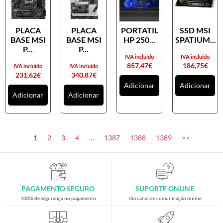
PLACA
PLACA
PORTATIL
SSD MSI
BASE MSI
BASE MSI
HP 250...
SPATIUM...
P...
P...
IVA incluido
IVA incluido
857,47
€
186,75
€
IVA incluido
IVA incluido
231,62
€
340,87
€
Adicionar
Adicionar
Adicionar
Adicionar
1
2
3
4
…
1387
1388
1389
>>
PAGAMENTO SEGURO
SUPORTE ONLINE
100% de segurança no pagamento
Um canal de comunicação online