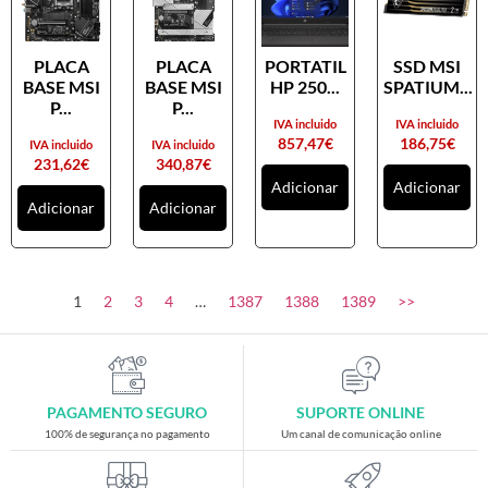
PLACA
PLACA
PORTATIL
SSD MSI
BASE MSI
BASE MSI
HP 250...
SPATIUM...
P...
P...
IVA incluido
IVA incluido
857,47
€
186,75
€
IVA incluido
IVA incluido
231,62
€
340,87
€
Adicionar
Adicionar
Adicionar
Adicionar
1
2
3
4
…
1387
1388
1389
>>
PAGAMENTO SEGURO
SUPORTE ONLINE
100% de segurança no pagamento
Um canal de comunicação online