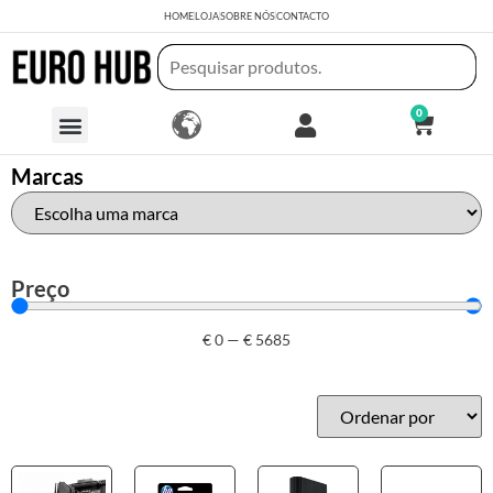
HOME
LOJA
SOBRE NÓS
CONTACTO
0
Marcas
Preço
€
0
—
€
5685