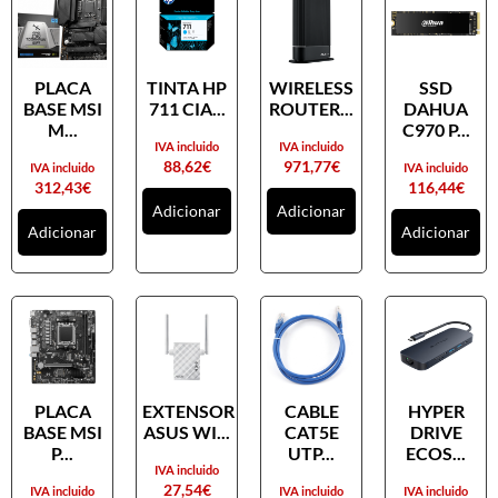
PLACA
TINTA HP
WIRELESS
SSD
BASE MSI
711 CIA...
ROUTER...
DAHUA
M...
C970 P...
IVA incluido
IVA incluido
88,62
€
971,77
€
IVA incluido
IVA incluido
312,43
€
116,44
€
Adicionar
Adicionar
Adicionar
Adicionar
PLACA
EXTENSOR
CABLE
HYPER
BASE MSI
ASUS WI...
CAT5E
DRIVE
P...
UTP...
ECOS...
IVA incluido
27,54
€
IVA incluido
IVA incluido
IVA incluido