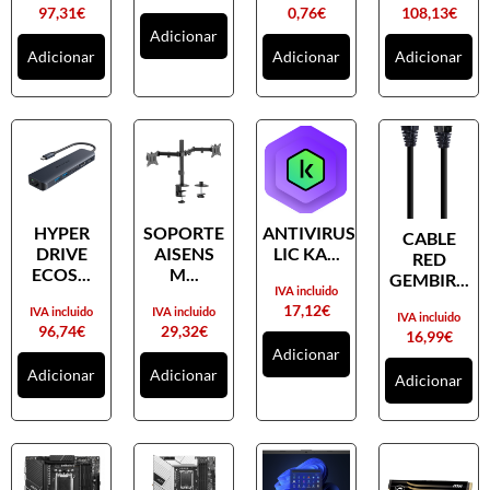
97,31
€
0,76
€
108,13
€
Adicionar
Adicionar
Adicionar
Adicionar
HYPER
SOPORTE
ANTIVIRUS
CABLE
DRIVE
AISENS
LIC KA...
RED
ECOS...
M...
GEMBIR...
IVA incluido
17,12
€
IVA incluido
IVA incluido
IVA incluido
96,74
€
29,32
€
16,99
€
Adicionar
Adicionar
Adicionar
Adicionar