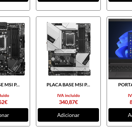
 MSI P...
PLACA BASE MSI P...
PORTA
luido
IVA incluido
IV
62
€
340,87
€
onar
Adicionar
A