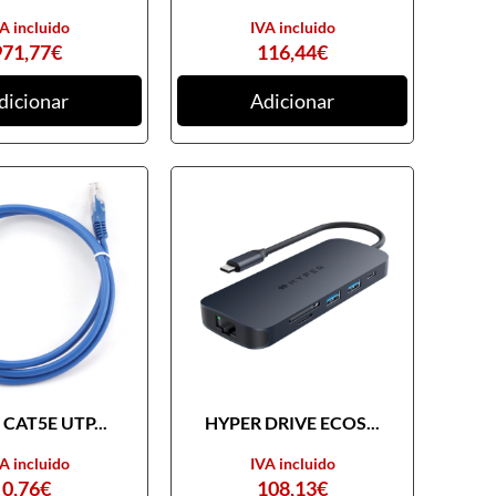
A incluido
IVA incluido
971,77
€
116,44
€
dicionar
Adicionar
CAT5E UTP...
HYPER DRIVE ECOS...
A incluido
IVA incluido
0,76
€
108,13
€