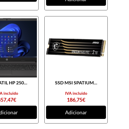
TIL HP 250...
SSD MSI SPATIUM...
A incluido
IVA incluido
857,47
€
186,75
€
dicionar
Adicionar