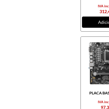
IVA inc
312,
Adici
PLACA BASE
IVA inc
97,