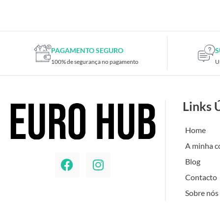
PAGAMENTO SEGURO
S
100% de segurança no pagamento
U
Links 
Home
A minha c
Blog
Contacto
Sobre nós