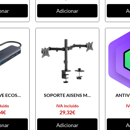
onar
Adicionar
A
E ECOS...
SOPORTE AISENS M...
ANTIVI
luido
IVA incluido
IV
74
€
29,32
€
onar
Adicionar
A