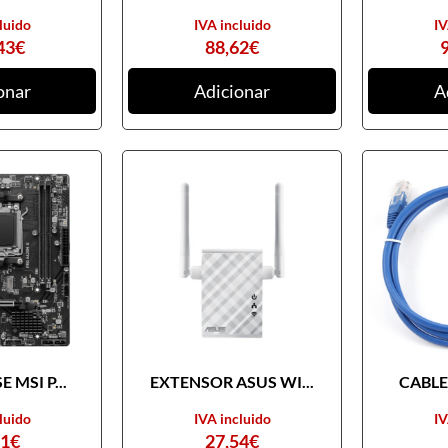
luido
IVA incluido
IV
43
€
88,62
€
onar
Adicionar
A
 MSI P...
EXTENSOR ASUS WI...
CABLE 
luido
IVA incluido
IV
31
€
27,54
€