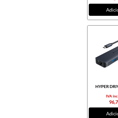
Adici
HYPER DRIV
IVA inc
96,
Adici