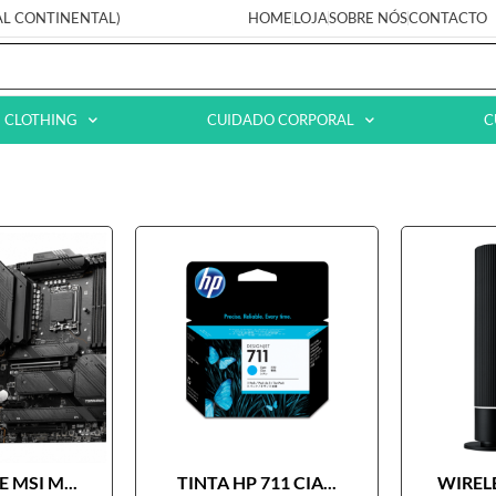
AL CONTINENTAL)
HOME
LOJA
SOBRE NÓS
CONTACTO
CLOTHING
CUIDADO CORPORAL
C
 MSI M...
TINTA HP 711 CIA...
WIRELE