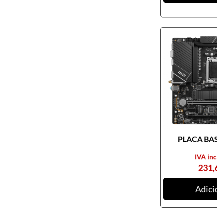
PLACA BASE
IVA inc
231,
Adici