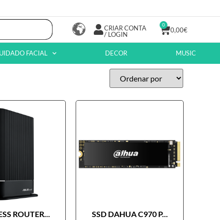
0
CRIAR CONTA
0,00
€
/ LOGIN
UIDADO FACIAL
DECOR
MUSIC
SS ROUTER...
SSD DAHUA C970 P...