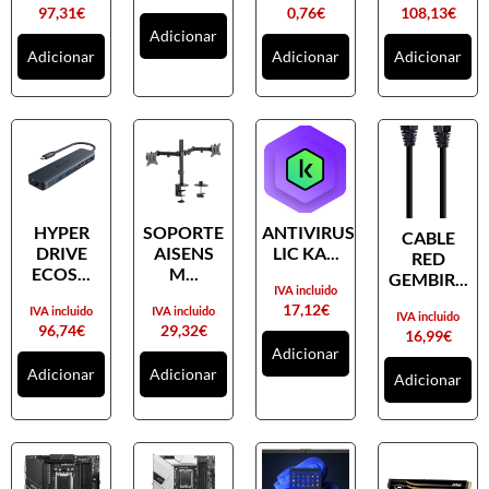
97,31
€
0,76
€
108,13
€
Adicionar
Adicionar
Adicionar
Adicionar
HYPER
SOPORTE
ANTIVIRUS
CABLE
DRIVE
AISENS
LIC KA...
RED
ECOS...
M...
GEMBIR...
IVA incluido
17,12
€
IVA incluido
IVA incluido
IVA incluido
96,74
€
29,32
€
16,99
€
Adicionar
Adicionar
Adicionar
Adicionar