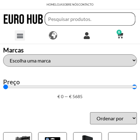
HOME
LOJA
SOBRE NÓS
CONTACTO
0
Marcas
Preço
€
0
—
€
5685