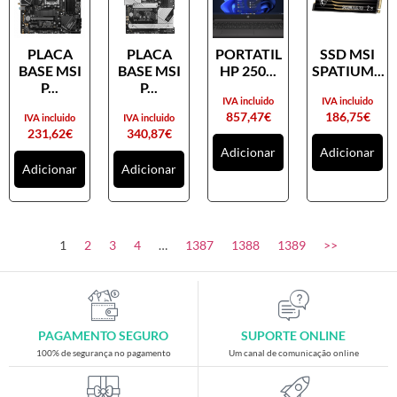
PLACA
PLACA
PORTATIL
SSD MSI
BASE MSI
BASE MSI
HP 250...
SPATIUM...
P...
P...
IVA incluido
IVA incluido
857,47
€
186,75
€
IVA incluido
IVA incluido
231,62
€
340,87
€
Adicionar
Adicionar
Adicionar
Adicionar
1
2
3
4
…
1387
1388
1389
>>
PAGAMENTO SEGURO
SUPORTE ONLINE
100% de segurança no pagamento
Um canal de comunicação online