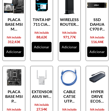
PLACA
TINTA HP
WIRELESS
SSD
BASE MSI
711 CIA...
ROUTER...
DAHUA
M...
C970 P...
IVA incluido
IVA incluido
88,62
€
971,77
€
IVA incluido
IVA incluido
312,43
€
116,44
€
Adicionar
Adicionar
Adicionar
Adicionar
PLACA
EXTENSOR
CABLE
HYPER
BASE MSI
ASUS WI...
CAT5E
DRIVE
P...
UTP...
ECOS...
IVA incluido
27,54
€
IVA incluido
IVA incluido
IVA incluido